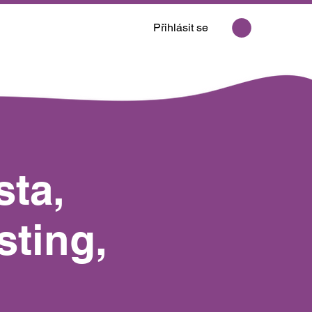
Přihlásit se
ta,
sting,