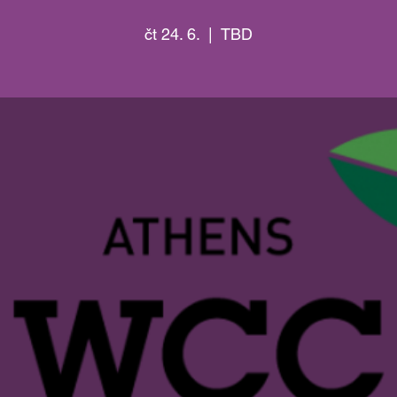
čt 24. 6.
  |  
TBD