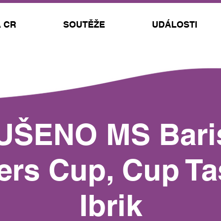
 CR
SOUTĚŽE
UDÁLOSTI
UŠENO MS Baris
rs Cup, Cup Ta
Ibrik