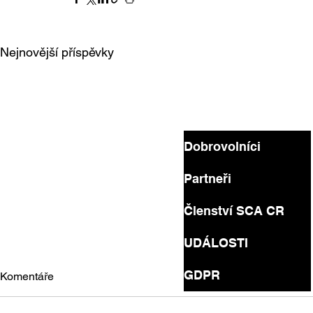
Nejnovější příspěvky
Dobrovolníci
Partneři
Členství SCA CR
UDÁLOSTI
GDPR
Komentáře