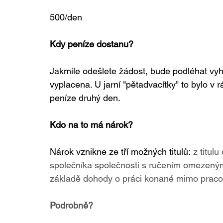
500/den
Kdy peníze dostanu?
Jakmile odešlete žádost, bude podléhat vy
vyplacena. U jarní "pětadvacítky" to bylo v 
peníze druhý den. 
Kdo na to má nárok? 
Nárok vznikne ze tří možných titulů:
z titul
společníka společnosti s ručením omezeným 
základě dohody o práci konané mimo praco
Podrobně?