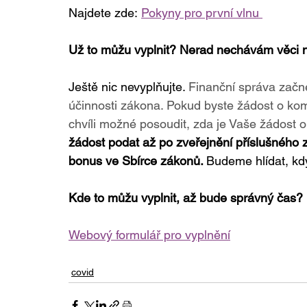
Najdete zde:
Pokyny pro první vlnu 
Už to můžu vyplnit? Nerad nechávám věci na
Ještě nic nevyplňujte. 
Finanční správa začn
účinnosti zákona. Pokud byste žádost o komp
chvíli možné posoudit, zda je Vaše žádost 
žádost podat až po zveřejnění příslušného 
bonus ve Sbírce zákonů. 
Budeme hlídat, kd
Kde to můžu vyplnit, až bude správný čas?
Webový formulář pro vyplnění
covid