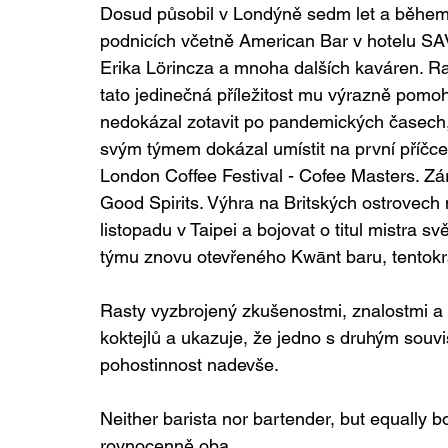
Dosud působil v Londýně sedm let a během
podnicích včetně American Bar v hotelu SA
Erika Lörincza a mnoha dalších kaváren. Ra
tato jedinečná příležitost mu výrazně pomoh
nedokázal zotavit po pandemických časech,
svým týmem dokázal umístit na první příčc
London Coffee Festival - Cofee Masters. Záro
Good Spirits. Výhra na Britských ostrovech
listopadu v Taipei a bojovat o titul mistra s
týmu znovu otevřeného Kwānt baru, tentokrá
Rasty vyzbrojený zkušenostmi, znalostmi 
koktejlů a ukazuje, že jedno s druhým souvi
pohostinnost nadevše.
Neither barista nor bartender, but equally bo
rovnocenně oba.