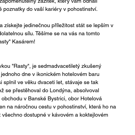
apomenutelný zážitek, který vám odhalí 
 poznatky do vaší kariéry v pohostinství.
získejte jedinečnou příležitost stát se lepším v 
dolatelnou sílu. Těšíme se na vás na tomto 
asty" Kasárem!
ívkou "Rasty", je sedmadvacetiletý zkušený 
t jednoho dne v ikonickém hotelovém baru 
splnil ve věku dvaceti let, stávaje se tak 
ž se přestěhoval do Londýna, absolvoval 
 obchodu v Banské Bystrici, obor Hotelová 
n na náročnou cestu v pohostinství, která ho na 
ět všechno dostupné v kávovém a koktejlovém 