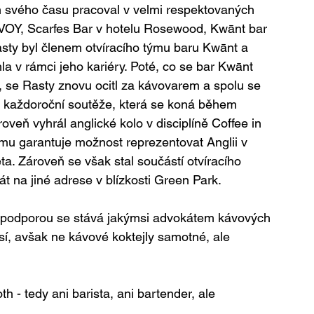
 svého času pracoval v velmi respektovaných 
VOY, Scarfes Bar v hotelu Rosewood, Kwānt bar 
sty byl členem otvíracího týmu baru Kwānt a 
la v rámci jeho kariéry. Poté, co se bar Kwānt 
 se Rasty znovu ocitl za kávovarem a spolu se 
e každoroční soutěže, která se koná během 
veň vyhrál anglické kolo v disciplíně Coffee in 
 mu garantuje možnost reprezentovat Anglii v 
věta. Zároveň se však stal součástí otvíracího 
t na jiné adrese v blízkosti Green Park.
a podporou se stává jakýmsi advokátem kávových 
sí, avšak ne kávové koktejly samotné, ale 
th - tedy ani barista, ani bartender, ale 