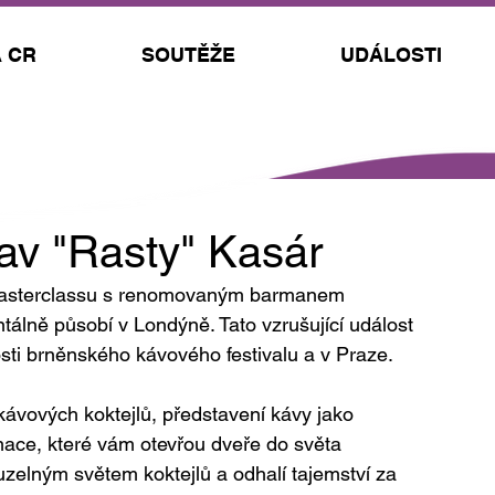
 CR
SOUTĚŽE
UDÁLOSTI
av "Rasty" Kasár
masterclassu s renomovaným barmanem 
lně působí v Londýně. Tato vzrušující událost 
osti brněnského kávového festivalu a v Praze.
kávových koktejlů, představení kávy jako 
rmace, které vám otevřou dveře do světa 
uzelným světem koktejlů a odhalí tajemství za 