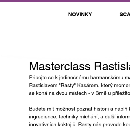
NOVINKY
SCA
6. 8. 2023
Masterclass Rastisl
Připojte se k jedinečnému barmanskému 
Rastislavem "Rasty" Kasárem, který momentá
se koná na dvou místech - v Brně u příležit
Budete mít možnost poznat historii a náplň 
ingredience, techniky míchání, a další info
inovativních koktejlů. Rasty nás provede ko