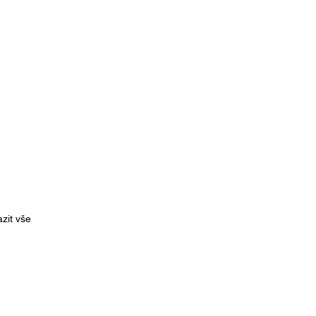
zit vše
CA Czech Republic z.s.