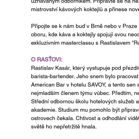
uznávaným odborníkem. Připravte se na nez
mistrovství kávových koktejlů a přinese nové
Připojte se k nám buď v Brně nebo v Praze a 
oboru, kde káva a koktejly spojují svou neo
exkluzivním masterclassu s Rastislavem "R
O RASŤOVI:
Rastislav Kasár, který vystupuje pod přezd
barista-bartender. Jeho snem bylo pracova
American Bar v hotelu SAVOY, a tento sen si 
nejmladším členem týmu vůbec. Předtím, ne
Střední odbornou školu hotelových služeb a
akademie. Studium mu pomohlo být připrave
ostrovech čekala. Chtivost a odhodlání vid
světě ho nepřetržitě hnala.