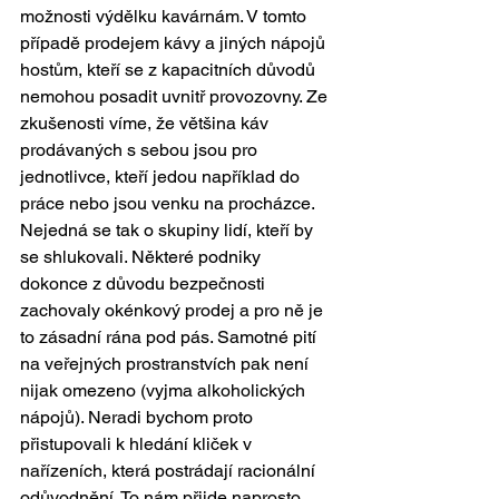
možnosti výdělku kavárnám. V tomto 
případě prodejem kávy a jiných nápojů 
hostům, kteří se z kapacitních důvodů 
nemohou posadit uvnitř provozovny. Ze 
zkušenosti víme, že většina káv 
prodávaných s sebou jsou pro 
jednotlivce, kteří jedou například do 
práce nebo jsou venku na procházce. 
Nejedná se tak o skupiny lidí, kteří by 
se shlukovali. Některé podniky 
dokonce z důvodu bezpečnosti 
zachovaly okénkový prodej a pro ně je 
to zásadní rána pod pás. Samotné pití 
na veřejných prostranstvích pak není 
nijak omezeno (vyjma alkoholických 
nápojů). Neradi bychom proto 
přistupovali k hledání kliček v 
nařízeních, která postrádají racionální 
odůvodnění. To nám přijde naprosto 