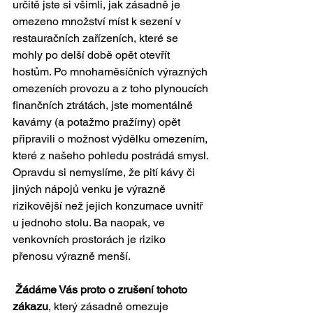
určitě jste si všimli, jak zásadně je 
omezeno množství míst k sezení v 
restauračních zařízeních, které se 
mohly po delší době opět otevřít 
hostům. Po mnohaměsíčních výrazných 
omezeních provozu a z toho plynoucích 
finančních ztrátách, jste momentálně 
kavárny (a potažmo pražírny) opět 
připravili o možnost výdělku omezením, 
které z našeho pohledu postrádá smysl. 
Opravdu si nemyslíme, že pití kávy či 
jiných nápojů venku je výrazně 
rizikovější než jejich konzumace uvnitř 
u jednoho stolu. Ba naopak, ve 
venkovních prostorách je riziko 
přenosu výrazně menší.
Žádáme Vás proto o zrušení tohoto 
zákazu
, který zásadně omezuje 