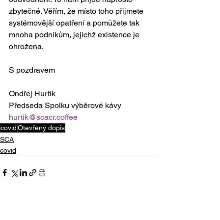
zbytečné. Věřím, že místo toho přijmete 
systémovější opatření a pomůžete tak 
mnoha podnikům, jejichž existence je 
ohrožena.
S pozdravem
Ondřej Hurtík
Předseda Spolku výběrové kávy
hurtik@scacr.coffee
covid
Otevřený dopis
SCA
covid
Zobrazit vše
Nejnovější příspěvky