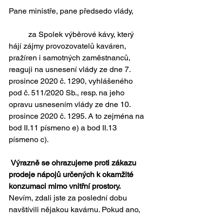
Pane ministře, pane předsedo vlády,
	za Spolek výběrové kávy, který 
hájí zájmy provozovatelů kaváren, 
pražíren i samotných zaměstnanců, 
reaguji na usnesení vlády ze dne 7. 
prosince 2020 č. 1290, vyhlášeného 
pod č. 511/2020 Sb., resp. na jeho 
opravu usnesením vlády ze dne 10. 
prosince 2020 č. 1295. A to zejména na 
bod II.11 písmeno e) a bod II.13 
písmeno c).
Výrazně se ohrazujeme proti zákazu 
prodeje nápojů určených k okamžité 
konzumaci mimo vnitřní prostory.
Nevím, zdali jste za poslední dobu 
navštívili nějakou kavárnu. Pokud ano, 