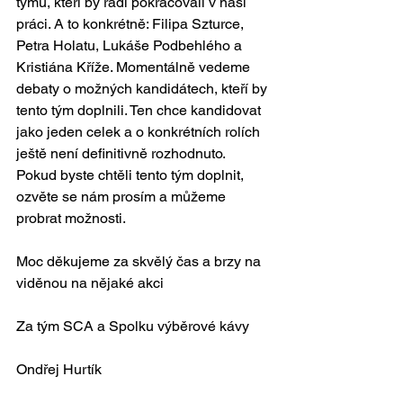
týmu, kteří by rádi pokračovali v naší 
práci. A to konkrétně: Filipa Szturce, 
Petra Holatu, Lukáše Podbehlého a 
Kristiána Kříže. Momentálně vedeme 
debaty o možných kandidátech, kteří by 
tento tým doplnili. Ten chce kandidovat 
jako jeden celek a o konkrétních rolích 
ještě není definitivně rozhodnuto. 
Pokud byste chtěli tento tým doplnit, 
ozvěte se nám prosím a můžeme 
probrat možnosti.
Moc děkujeme za skvělý čas a brzy na 
viděnou na nějaké akci
Za tým SCA a Spolku výběrové kávy
Ondřej Hurtík