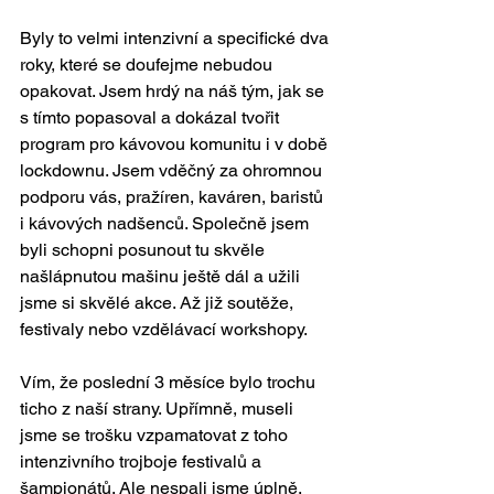
Byly to velmi intenzivní a specifické dva 
roky, které se doufejme nebudou 
opakovat. Jsem hrdý na náš tým, jak se 
s tímto popasoval a dokázal tvořit 
program pro kávovou komunitu i v době 
lockdownu. Jsem vděčný za ohromnou 
podporu vás, pražíren, kaváren, baristů 
i kávových nadšenců. Společně jsem 
byli schopni posunout tu skvěle 
našlápnutou mašinu ještě dál a užili 
jsme si skvělé akce. Až již soutěže, 
festivaly nebo vzdělávací workshopy. 
Vím, že poslední 3 měsíce bylo trochu 
ticho z naší strany. Upřímně, museli 
jsme se trošku vzpamatovat z toho 
intenzivního trojboje festivalů a 
šampionátů. Ale nespali jsme úplně. 