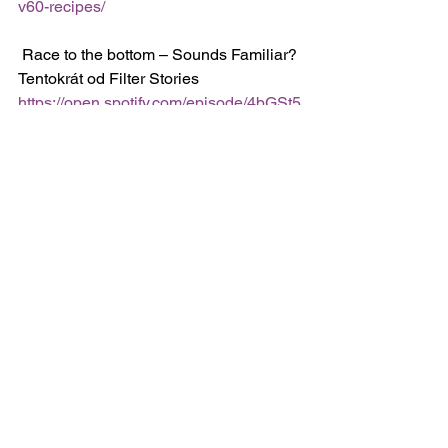
v60-recipes/
 Race to the bottom – Sounds Familiar? 
Tentokrát od Filter Stories 
https://open.spotify.com/episode/4bGSt5
Bv0wGWAweRxnlMFU?
si=ywTYRHKpQnmLI0AobJ2n3w
Barista pro-tip
„Když po vás chce skupina CBC pro 
přijetí zodpovědět všechny tři otázky, 
nestačí pod první pouze napsat ANO.“
 PS: Už máte svůj Flair? 
https://eshop.lazenskakava.cz/flair-the-
neo.html#/62-barva-seda
Díky, že jste s námi, my jsme stále s 
vámi.