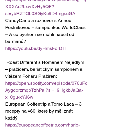
XXXAs2LxwXvHy5QF?
si=ybRZTQb0SGyKc9D4mgsuGA
CandyCane a rozhovor s Annou 
Postníkovou – šampionkou WorldClass 
– A co bychom se mohli naučit od 
barmanů? 
https://youtu.be/dyHmsForDTI
 Roast Different s Romanem Nejedlým 
– pražičem, baristickým šampionem a 
vítězem Poháru Pražíren: 
https://open.spotify.com/episode/076uFd
AygdorzmqbTzhPai?si=_9HgkbJaQa-
x_0gu-xYJ6w
European Coffeetrip a Tomo Laca – 3 
recepty na v60, které by měl znát 
každý: 
https://europeancoffeetrip.com/hario-