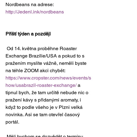
Nordbeans na adrese: 
http://Jedenl.ink/nordbeans
Příští týden a později
 Od 14. května proběhne Roaster 
Exchange Brazílie/USA a pokud to s 
pražením myslíte vážně, neměli byste 
na téhle ZOOM akci chybět: 
https://www.cropster.com/news/events/s
how/usabrazil-roaster-exchange/
 a 
tipnul bych, že tam určitě nebude nic o 
pražení kávy s přidanými aromaty, i 
když to podle všeho je v Plzni velká 
novinka. Asi se tam otevřel časový 
portál.
 Měli bychom se dozvědět o termínu 