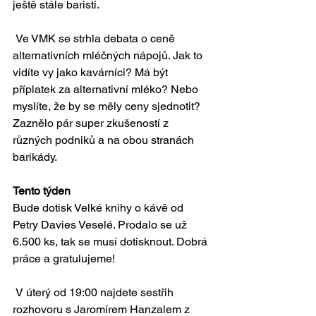
ještě stále baristi.
 Ve VMK se strhla debata o ceně 
alternativních mléčných nápojů. Jak to 
vidíte vy jako kavárníci? Má být 
příplatek za alternativní mléko? Nebo 
myslíte, že by se měly ceny sjednotit? 
Zaznělo pár super zkušeností z 
různých podniků a na obou stranách 
barikády. 
Tento týden
Bude dotisk Velké knihy o kávě od 
Petry Davies Veselé. Prodalo se už 
6.500 ks, tak se musí dotisknout. Dobrá 
práce a gratulujeme! 
 V úterý od 19:00 najdete sestřih 
rozhovoru s Jaromírem Hanzalem z 