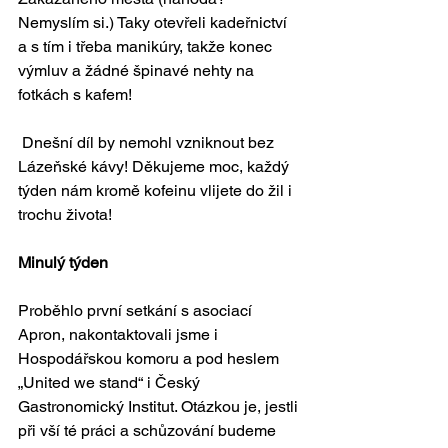
Nemyslím si.) Taky otevřeli kadeřnictví 
a s tím i třeba manikúry, takže konec 
výmluv a žádné špinavé nehty na 
fotkách s kafem!
 Dnešní díl by nemohl vzniknout bez 
Lázeňské kávy! Děkujeme moc, každý 
týden nám kromě kofeinu vlijete do žil i 
trochu života!
Minulý týden
Proběhlo první setkání s asociací 
Apron, nakontaktovali jsme i 
Hospodářskou komoru a pod heslem 
„United we stand“ i Český 
Gastronomický Institut. Otázkou je, jestli 
při vší té práci a schůzování budeme 