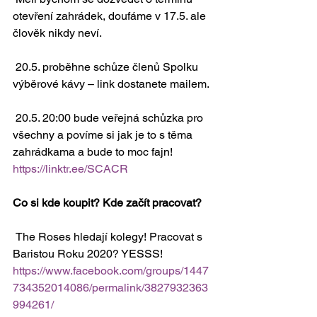
otevření zahrádek, doufáme v 17.5. ale 
člověk nikdy neví.
 20.5. proběhne schůze členů Spolku 
výběrové kávy – link dostanete mailem. 
 20.5. 20:00 bude veřejná schůzka pro 
všechny a povíme si jak je to s těma 
zahrádkama a bude to moc fajn! 
https://linktr.ee/SCACR
Co si kde koupit? Kde začít pracovat?
 The Roses hledají kolegy! Pracovat s 
Baristou Roku 2020? YESSS! 
https://www.facebook.com/groups/1447
734352014086/permalink/3827932363
994261/