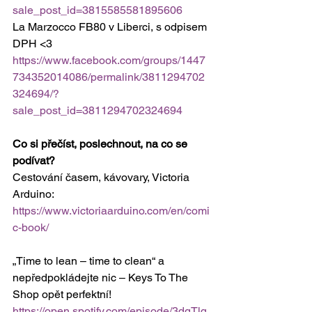
sale_post_id=3815585581895606
La Marzocco FB80 v Liberci, s odpisem 
DPH <3 
https://www.facebook.com/groups/1447
734352014086/permalink/3811294702
324694/?
sale_post_id=3811294702324694
Co si přečíst, poslechnout, na co se 
podívat?
Cestování časem, kávovary, Victoria 
Arduino: 
https://www.victoriaarduino.com/en/comi
c-book/
„Time to lean – time to clean“ a 
nepředpokládejte nic – Keys To The 
Shop opět perfektní! 
https://open.spotify.com/episode/3dgTlq