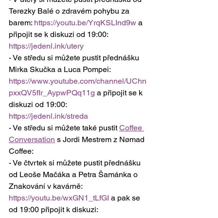
Terezky Balé o zdravém pohybu za 
barem: 
https://youtu.be/YrqKSLInd9w
 a 
připojit se k diskuzi od 19:00: 
https://jedenl.ink/utery
- Ve středu si můžete pustit přednášku 
Mirka Skučka a Luca Pompei: 
https://www.youtube.com/channel/UChn
pxxQV5fIr_AypwPQq11g
 a připojit se k 
diskuzi od 19:00: 
https://jedenl.ink/streda
- Ve středu si můžete také pustit 
Coffee 
Conversation
 s Jordi Mestrem z Nømad 
Coffee: 
- Ve čtvrtek si můžete pustit přednášku 
od Leoše Mačáka a Petra Šamánka o 
Znakování v kavárně: 
https://youtu.be/wxGN1_tLfGI
 a pak se 
od 19:00 připojit k diskuzi: 