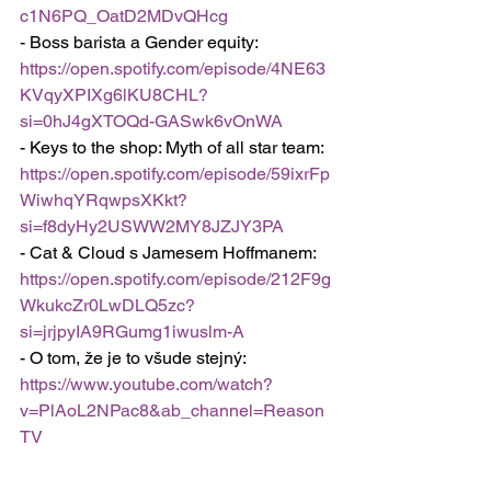
c1N6PQ_OatD2MDvQHcg
- Boss barista a Gender equity: 
https://open.spotify.com/episode/4NE63
KVqyXPIXg6lKU8CHL?
si=0hJ4gXTOQd-GASwk6vOnWA
- Keys to the shop: Myth of all star team: 
https://open.spotify.com/episode/59ixrFp
WiwhqYRqwpsXKkt?
si=f8dyHy2USWW2MY8JZJY3PA
- Cat & Cloud s Jamesem Hoffmanem: 
https://open.spotify.com/episode/212F9g
WkukcZr0LwDLQ5zc?
si=jrjpyIA9RGumg1iwuslm-A
- O tom, že je to všude stejný: 
https://www.youtube.com/watch?
v=PlAoL2NPac8&ab_channel=Reason
TV