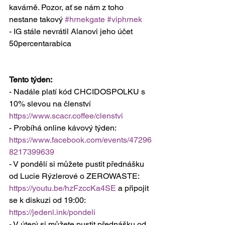
kavárně. Pozor, ať se nám z toho 
nestane takový 
#hrnekgate
#viphrnek
- IG stále nevrátil Alanovi jeho účet 
50percentarabica
Tento týden:
- Nadále platí kód CHCIDOSPOLKU s 
10% slevou na členství 
https://www.scacr.coffee/clenstvi
- Probíhá online kávový týden: 
https://www.facebook.com/events/47296
8217399639
- V pondělí si můžete pustit přednášku 
od Lucie Rýzlerové o ZEROWASTE: 
https://youtu.be/hzFzccKa4SE
 a připojit 
se k diskuzi od 19:00: 
https://jedenl.ink/pondeli
- V úterý si můžete pustit přednášku od 