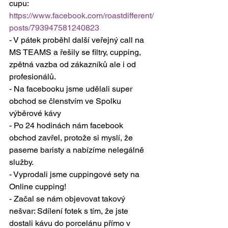
cupu: 
https://www.facebook.com/roastdifferent/
posts/793947581240823
- V pátek proběhl další veřejný call na 
MS TEAMS a řešily se filtry, cupping, 
zpětná vazba od zákazníků ale i od 
profesionálů.
- Na facebooku jsme udělali super 
obchod se členstvím ve Spolku 
výběrové kávy
- Po 24 hodinách nám facebook 
obchod zavřel, protože si myslí, že 
paseme baristy a nabízíme nelegálně 
služby. 
- Vyprodali jsme cuppingové sety na 
Online cupping!
- Začal se nám objevovat takový 
nešvar: Sdílení fotek s tím, že jste 
dostali kávu do porcelánu přímo v 