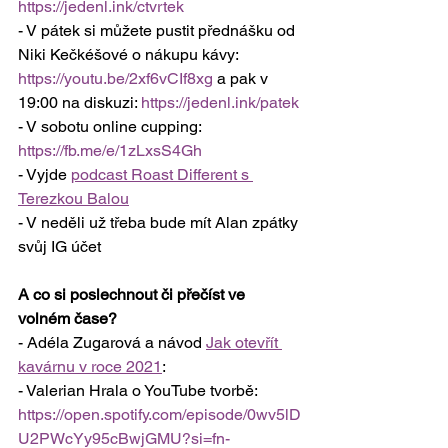
https://jedenl.ink/ctvrtek
- V pátek si můžete pustit přednášku od 
Niki Kečkéšové o nákupu kávy: 
https://youtu.be/2xf6vCIf8xg
 a pak v 
19:00 na diskuzi: 
https://jedenl.ink/patek
- V sobotu online cupping: 
https://fb.me/e/1zLxsS4Gh
- Vyjde 
podcast Roast Different s 
Terezkou Balou
- V neděli už třeba bude mít Alan zpátky 
svůj IG účet
A co si poslechnout či přečíst ve 
volném čase?
- Adéla Zugarová a návod 
Jak otevřít 
kavárnu v roce 2021
: 
- Valerian Hrala o YouTube tvorbě: 
https://open.spotify.com/episode/0wv5lD
U2PWcYy95cBwjGMU?si=fn-