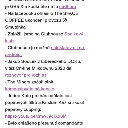
je GB5 X a koukněte na tu 
nádheru
- Na facebooku ohlásilo The SPACE 
COFFEE ukončení provozu ☹ 
Smuténka
- Založili jsme na Clubhouse 
Spolkový 
klub
- Clubhouse je možné 
nainstalovat i na 
android
.
- Jakub Souček z Libereckého DOKu, 
vítěz On-line Milkdownu 2020 dal 
rozhovor pro rozhlas
- The Miners začali plnit 
kompostovatelné kapsle
- Jedno Kafe pro nás udělalo test 
papírových filtrů a Kristián Kříž si zkusil 
papírový cupping: 
https://youtu.be/cmwJ9diXx8M
- Bylo ohlášeno přesunutí comandante 