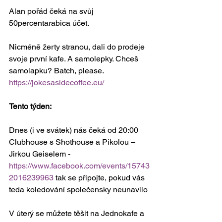
Alan pořád čeká na svůj 
50percentarabica účet.
Nicméně žerty stranou, dali do prodeje 
svoje první kafe. A samolepky. Chceš 
samolapku? Batch, please. 
https://jokesasidecoffee.eu/
Tento týden: 
Dnes (i ve svátek) nás čeká od 20:00 
Clubhouse s Shothouse a Pikolou – 
Jirkou Geiselem - 
https://www.facebook.com/events/15743
2016239963
 tak se připojte, pokud vás 
teda koledování společensky neunavilo
V úterý se můžete těšit na Jednokafe a 