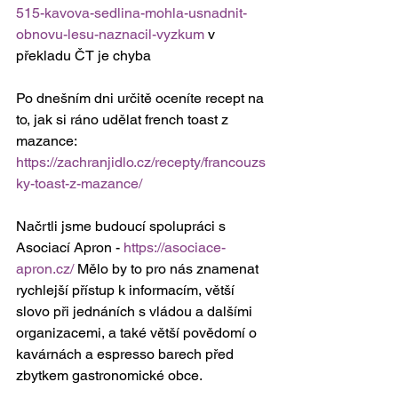
515-kavova-sedlina-mohla-usnadnit-
obnovu-lesu-naznacil-vyzkum
 v 
překladu ČT je chyba
Po dnešním dni určitě oceníte recept na 
to, jak si ráno udělat french toast z 
mazance: 
https://zachranjidlo.cz/recepty/francouzs
ky-toast-z-mazance/
Načrtli jsme budoucí spolupráci s 
Asociací Apron - 
https://asociace-
apron.cz/
 Mělo by to pro nás znamenat 
rychlejší přístup k informacím, větší 
slovo při jednáních s vládou a dalšími 
organizacemi, a také větší povědomí o 
kavárnách a espresso barech před 
zbytkem gastronomické obce. 