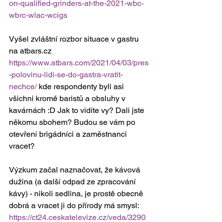
on-qualified-grinders-at-the-2021-wbc-
wbrc-wlac-wcigs
Vyšel zvláštní rozbor situace v gastru 
na atbars.cz 
https://www.atbars.com/2021/04/03/pres
-polovinu-lidi-se-do-gastra-vratit-
nechce/
 kde respondenty byli asi 
všichni kromě baristů a obsluhy v 
kavárnách :D Jak to vidíte vy? Dali jste 
někomu sbohem? Budou se vám po 
otevření brigádníci a zaměstnanci 
vracet?
Výzkum začal naznačovat, že kávová 
dužina (a další odpad ze zpracování 
kávy) - nikoli sedlina, je prostě obecně 
dobrá a vracet ji do přírody má smysl: 
https://ct24.ceskatelevize.cz/veda/3290