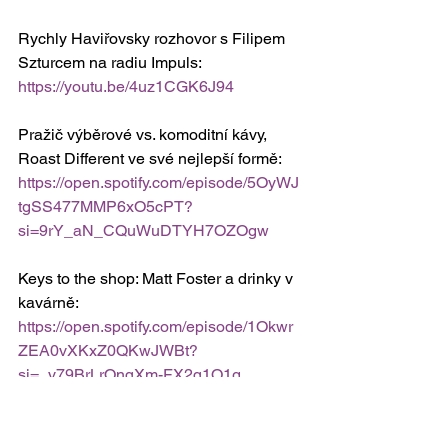
Rychly Haviřovsky rozhovor s Filipem 
Szturcem na radiu Impuls: 
https://youtu.be/4uz1CGK6J94
Pražič výběrové vs. komoditní kávy, 
Roast Different ve své nejlepší formě: 
https://open.spotify.com/episode/5OyWJ
tgSS477MMP6xO5cPT?
si=9rY_aN_CQuWuDTYH7OZOgw
Keys to the shop: Matt Foster a drinky v 
kavárně: 
https://open.spotify.com/episode/1Okwr
ZEA0vXKxZ0QKwJWBt?
si=_v79BrLrQnqXm-FX2q1Q1g
Keys to the shop: Krátký podcast o 
věčně probíraném tématu Owners: 