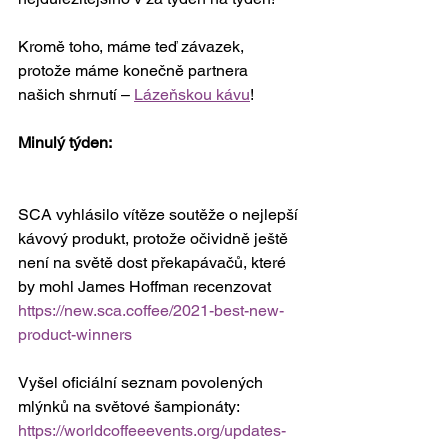
Kromě toho, máme teď závazek, 
protože máme konečně partnera 
našich shrnutí – 
Lázeňskou kávu
!
Minulý týden: 
SCA vyhlásilo vítěze soutěže o nejlepší 
kávový produkt, protože očividně ještě 
není na světě dost překapávačů, které 
by mohl James Hoffman recenzovat 
https://new.sca.coffee/2021-best-new-
product-winners
Vyšel oficiální seznam povolených 
mlýnků na světové šampionáty: 
https://worldcoffeeevents.org/updates-