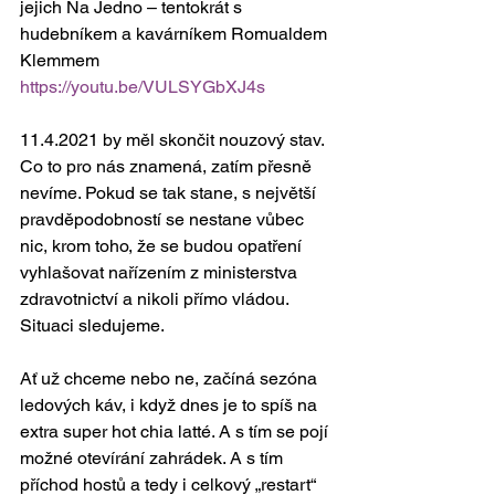
jejich Na Jedno – tentokrát s 
hudebníkem a kavárníkem Romualdem 
Klemmem 
https://youtu.be/VULSYGbXJ4s
11.4.2021 by měl skončit nouzový stav. 
Co to pro nás znamená, zatím přesně 
nevíme. Pokud se tak stane, s největší 
pravděpodobností se nestane vůbec 
nic, krom toho, že se budou opatření 
vyhlašovat nařízením z ministerstva 
zdravotnictví a nikoli přímo vládou. 
Situaci sledujeme. 
Ať už chceme nebo ne, začíná sezóna 
ledových káv, i když dnes je to spíš na 
extra super hot chia latté. A s tím se pojí 
možné otevírání zahrádek. A s tím 
příchod hostů a tedy i celkový „restart“ 