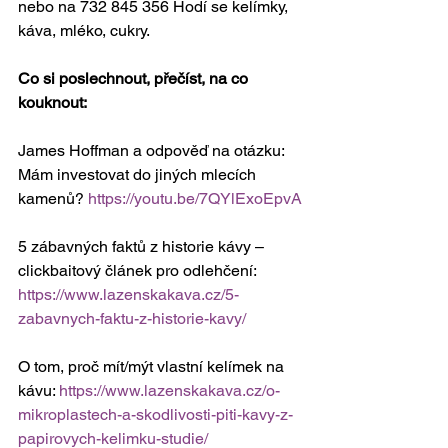
nebo na 732 845 356 Hodí se kelímky, 
káva, mléko, cukry.
Co si poslechnout, přečíst, na co 
kouknout:
James Hoffman a odpověď na otázku: 
Mám investovat do jiných mlecích 
kamenů? 
https://youtu.be/7QYlExoEpvA
5 zábavných faktů z historie kávy – 
clickbaitový článek pro odlehčení: 
https://www.lazenskakava.cz/5-
zabavnych-faktu-z-historie-kavy/
O tom, proč mít/mýt vlastní kelímek na 
kávu: 
https://www.lazenskakava.cz/o-
mikroplastech-a-skodlivosti-piti-kavy-z-
papirovych-kelimku-studie/