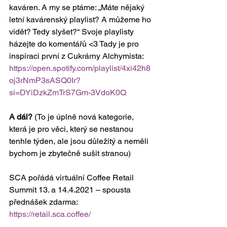
kaváren. A my se ptáme: „Máte nějaký 
letní kavárenský playlist? A můžeme ho 
vidět? Tedy slyšet?“ Svoje playlisty 
házejte do komentářů <3 Tady je pro 
inspiraci první z Cukrárny Alchymista: 
https://open.spotify.com/playlist/4xi42h8
oj3rNmP3sASQ0Ir?
si=DYiDzkZmTrS7Gm-3VdoK0Q
A dál?
 (To je úplně nová kategorie, 
která je pro věci, který se nestanou 
tenhle týden, ale jsou důležitý a neměli 
bychom je zbytečně sušit stranou)
SCA pořádá virtuální Coffee Retail 
Summit 13. a 14.4.2021 – spousta 
přednášek zdarma: 
https://retail.sca.coffee/