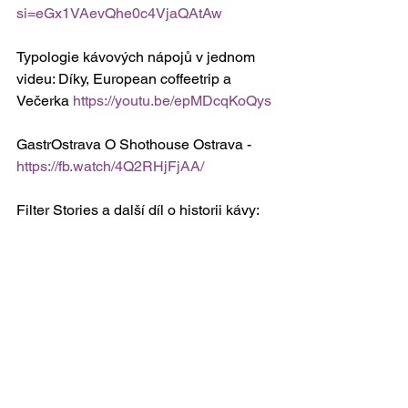
si=eGx1VAevQhe0c4VjaQAtAw
Typologie kávových nápojů v jednom 
videu: Díky, European coffeetrip a 
Večerka 
https://youtu.be/epMDcqKoQys
GastrOstrava O Shothouse Ostrava - 
https://fb.watch/4Q2RHjFjAA/
Filter Stories a další díl o historii kávy: 
https://open.spotify.com/episode/6wzQtF
0JhXhmjXdjtMefOx?
si=vjcIm3n2RNqjgeMdRrV_Cg
Mamacoffee a Veronika Ottomanská o 
Kolumbii, cestování a farmách 
https://open.spotify.com/episode/4PsxV
BkVePSbsd4CpghVEK?
si=316M3G2zRTGJCYk41qN_ug