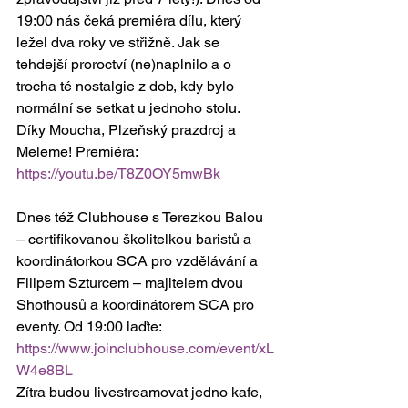
19:00 nás čeká premiéra dílu, který 
ležel dva roky ve střižně. Jak se 
tehdejší proroctví (ne)naplnilo a o 
trocha té nostalgie z dob, kdy bylo 
normální se setkat u jednoho stolu. 
Díky Moucha, Plzeňský prazdroj a 
Meleme! Premiéra: 
https://youtu.be/T8Z0OY5mwBk
Dnes též Clubhouse s Terezkou Balou 
– certifikovanou školitelkou baristů a 
koordinátorkou SCA pro vzdělávání a 
Filipem Szturcem – majitelem dvou 
Shothousů a koordinátorem SCA pro 
eventy. Od 19:00 laďte: 
https://www.joinclubhouse.com/event/xL
W4e8BL
Zítra budou livestreamovat jedno kafe, 