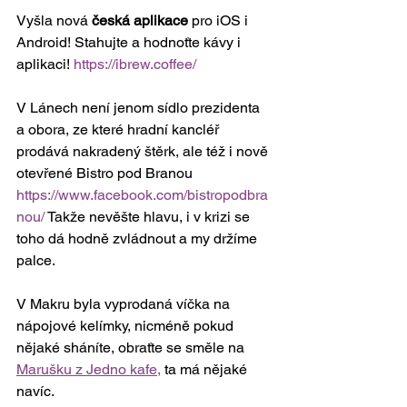
Vyšla nová 
česká aplikace
 pro iOS i 
Android! Stahujte a hodnoťte kávy i 
aplikaci! 
https://ibrew.coffee/
V Lánech není jenom sídlo prezidenta 
a obora, ze které hradní kancléř 
prodává nakradený štěrk, ale též i nově 
otevřené Bistro pod Branou 
https://www.facebook.com/bistropodbra
nou/
 Takže nevěšte hlavu, i v krizi se 
toho dá hodně zvládnout a my držíme 
palce. 
V Makru byla vyprodaná víčka na 
nápojové kelímky, nicméně pokud 
nějaké sháníte, obraťte se směle na 
Marušku z Jedno kafe,
 ta má nějaké 
navíc. 