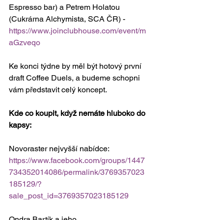
Espresso bar) a Petrem Holatou 
(Cukrárna Alchymista, SCA ČR) - 
https://www.joinclubhouse.com/event/m
aGzveqo
Ke konci týdne by měl být hotový první 
draft Coffee Duels, a budeme schopni 
vám představit celý koncept. 
Kde co koupit, když nemáte hluboko do 
kapsy:
Novoraster nejvyšší nabídce: 
https://www.facebook.com/groups/1447
734352014086/permalink/3769357023
185129/?
sale_post_id=3769357023185129
Ondra Bartík a jeho 