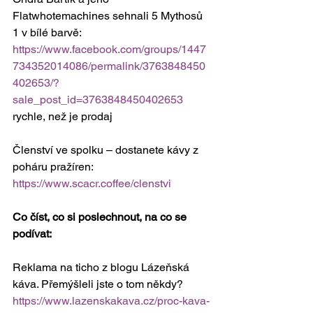
Flatwhotemachines sehnali 5 Mythosů 
1 v bílé barvě: 
https://www.facebook.com/groups/1447
734352014086/permalink/3763848450
402653/?
sale_post_id=3763848450402653
rychle, než je prodaj
Členství ve spolku – dostanete kávy z 
poháru pražíren: 
https://www.scacr.coffee/clenstvi
Co číst, co si poslechnout, na co se 
podívat:
Reklama na ticho z blogu Lázeňská 
káva. Přemýšleli jste o tom někdy? 
https://www.lazenskakava.cz/proc-kava-