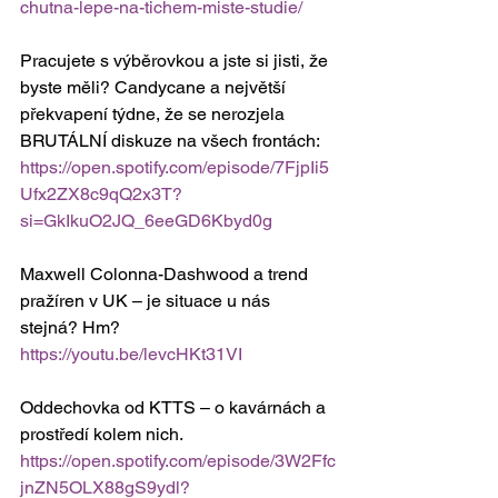
chutna-lepe-na-tichem-miste-studie/
Pracujete s výběrovkou a jste si jisti, že 
byste měli? Candycane a největší 
překvapení týdne, že se nerozjela 
BRUTÁLNÍ diskuze na všech frontách: 
https://open.spotify.com/episode/7FjpIi5
Ufx2ZX8c9qQ2x3T?
si=GkIkuO2JQ_6eeGD6Kbyd0g
Maxwell Colonna-Dashwood a trend 
pražíren v UK – je situace u nás 
stejná? Hm? 
https://youtu.be/levcHKt31VI
Oddechovka od KTTS – o kavárnách a 
prostředí kolem nich. 
https://open.spotify.com/episode/3W2Ffc
jnZN5OLX88gS9ydl?