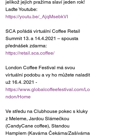
jelikož jejich pražírna slaví jeden rok! 
Laďte Youtube: 
https://youtu.be/_AjqMsebkVI
SCA pořádá virtuální Coffee Retail 
Summit 13. a 14.4.2021 – spousta 
přednášek zdarma: 
https://retail.sca.coffee/
London Coffee Festival má svou 
virtuální podobu a vy ho můžete naladit 
už 16.4. 2021 - 
https://www.globalcoffeefestival.com/Lo
ndon/Home
Ve středu na Clubhouse pokec s kluky 
z Meleme, Jardou Slámečkou 
(CandyCane coffee), Standou 
Hamplem (Kavárna Čekárna/Zašívárna 