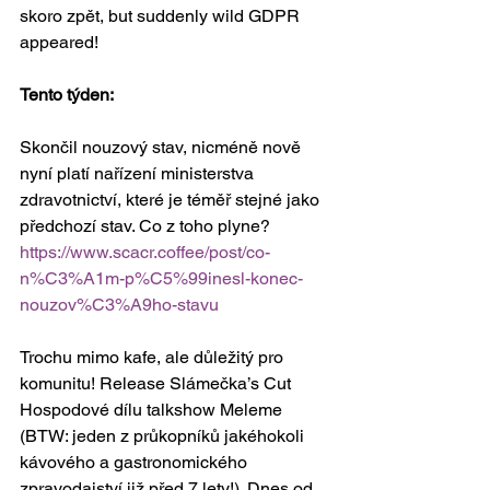
skoro zpět, but suddenly wild GDPR 
appeared!
Tento týden: 
Skončil nouzový stav, nicméně nově 
nyní platí nařízení ministerstva 
zdravotnictví, které je téměř stejné jako 
předchozí stav. Co z toho plyne? 
https://www.scacr.coffee/post/co-
n%C3%A1m-p%C5%99inesl-konec-
nouzov%C3%A9ho-stavu
Trochu mimo kafe, ale důležitý pro 
komunitu! Release Slámečka’s Cut 
Hospodové dílu talkshow Meleme 
(BTW: jeden z průkopníků jakéhokoli 
kávového a gastronomického 
zpravodajství již před 7 lety!). Dnes od 