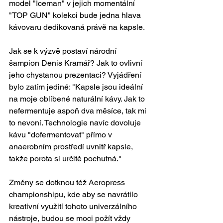
model "Iceman" v jejich momentální 
"TOP GUN" kolekci bude jedna hlava 
kávovaru dedikovaná právě na kapsle. 
Jak se k výzvě postaví národní 
šampion Denis Kramář? Jak to ovlivní 
jeho chystanou prezentaci? Vyjádření 
bylo zatím jediné: "Kapsle jsou ideální 
na moje oblíbené naturální kávy. Jak to 
nefermentuje aspoň dva měsíce, tak mi 
to nevoní. Technologie navíc dovoluje 
kávu "dofermentovat" přímo v 
anaerobním prostředí uvnitř kapsle, 
takže porota si určitě pochutná."
Změny se dotknou též Aeropress 
championshipu, kde aby se navrátilo 
kreativní využití tohoto univerzálního 
nástroje, budou se moci požít vždy 