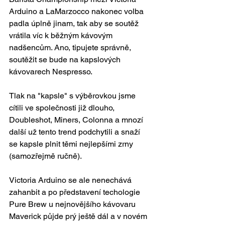
Arduino a LaMarzocco nakonec volba 
padla úplně jinam, tak aby se soutěž 
vrátila víc k běžným kávovým 
nadšencům. Ano, tipujete správně, 
soutěžit se bude na kapslových 
kávovarech Nespresso. 
Tlak na "kapsle" s výběrovkou jsme 
cítili ve společnosti již dlouho, 
Doubleshot, Miners, Colonna a mnozí 
další už tento trend podchytili a snaží 
se kapsle plnit těmi nejlepšími zrny 
(samozřejmě ručně). 
Victoria Arduino se ale nenechává 
zahanbit a po představení techologie 
Pure Brew u nejnovějšího kávovaru 
Maverick půjde prý ještě dál a v novém 