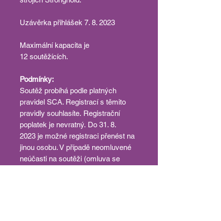
Uzávěrka přihlášek 7. 8. 2023
Maximální kapacita je
12 soutěžících.
Podmínky:
Soutěž probíhá podle platných
pravidel SCA. Registrací s těmito
pravidly souhlasíte. Registrační
poplatek je nevratný. Do 31. 8.
2023 je možné registraci přenést na
jinou osobu. V případě neomluvené
neúčasti na soutěži (omluva se
přijímá jen z vážných důvodů) bude
soutěžícímu omezena registrace na
všechny soutěže pořádané SVK,
z.s. na dobu 18 měsíců.