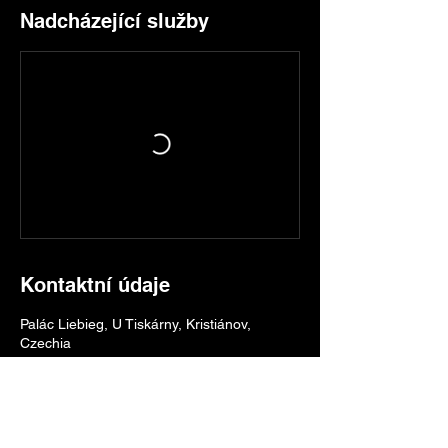
Nadcházející služby
Kontaktní údaje
Palác Liebieg, U Tiskárny, Kristiánov,
Czechia
724269354
info@scacr.coffee