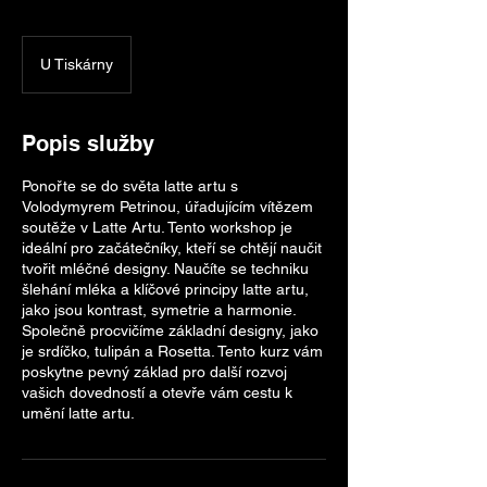
U Tiskárny
Popis služby
Ponořte se do světa latte artu s
Volodymyrem Petrinou, úřadujícím vítězem
soutěže v Latte Artu. Tento workshop je
ideální pro začátečníky, kteří se chtějí naučit
tvořit mléčné designy. Naučíte se techniku
šlehání mléka a klíčové principy latte artu,
jako jsou kontrast, symetrie a harmonie.
Společně procvičíme základní designy, jako
je srdíčko, tulipán a Rosetta. Tento kurz vám
poskytne pevný základ pro další rozvoj
vašich dovedností a otevře vám cestu k
umění latte artu.