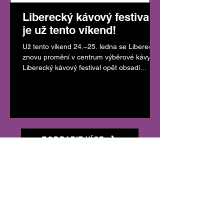
Liberecký kávový festival
je už tento víkend!
Už tento víkend 24.–25. ledna se Liberec
znovu promění v centrum výběrové kávy.
Liberecký kávový festival opět obsadí
jedinečné prostory Palác Liebieg a nabídne
dva dny plné kávy, soutěží, inspirace a
setkávání. Veškeré aktuální informace,
program a praktické detaily najdete na
našem webu: 👉 libereckykavovy.cz
Národní kávové soutěže Součástí festivalu
ZOBRAZIT VÍCE
jsou hned dvě prestižní národní soutěže :
Czech Brewers Cup 2026 – soutěž v
přípravě filtrované kávy Czech Latte Art
Cham
JUDGES
DEAR