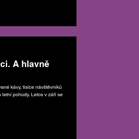
arabela, který bude Česko
nále v Soulu. A kávová jízda
 v Liberci na letní edici
iltrované kávy, drinků a
rci. A hlavně
rované kávy, tisíce návštěvníků
letní pohody. Letos v září se