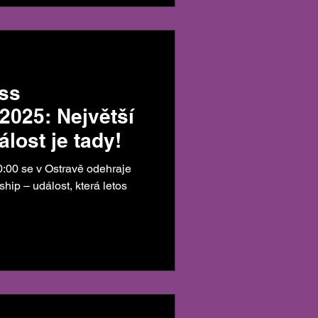
ss
025: Největší
álost je tady!
dehraje
p – událost, která letos