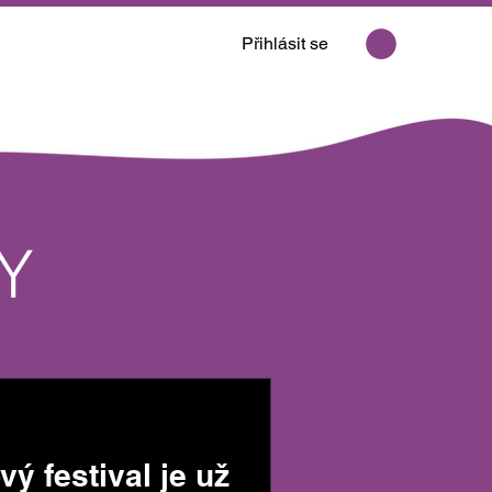
Přihlásit se
Y
ý festival je už