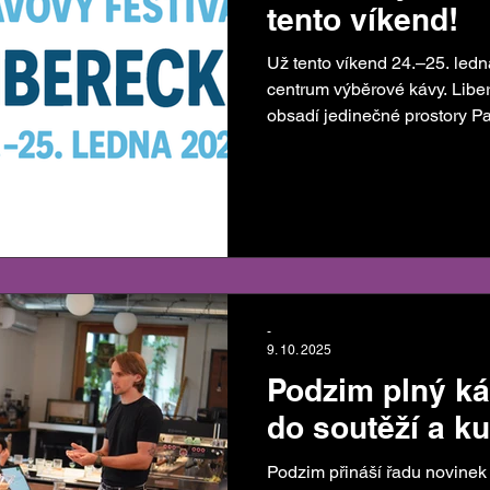
tento víkend!
Už tento víkend 24.–25. ledna se Liberec znovu proměn
centrum výběrové kávy. Liberec
obsadí jedinečné prostory Palác Liebi
dny plné kávy, soutěží, inspi
aktuální informace, program a
našem webu: 👉 libereckyka
soutěže Součástí festivalu j
soutěže : Czech Brewers Cup 2026 – soutěž
filtrované kávy Czech Latte
-
9. 10. 2025
Podzim plný ká
do soutěží a k
Podzim přináší řadu novinek z