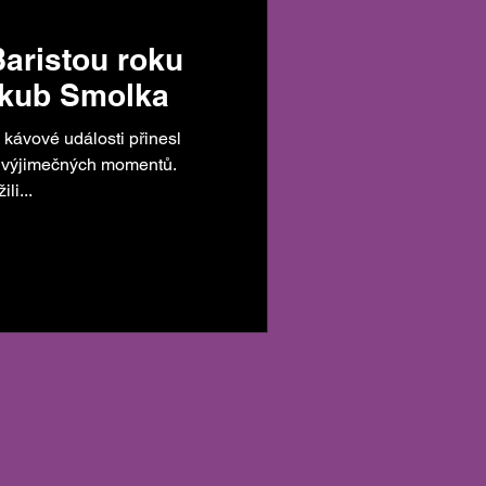
Baristou roku
akub Smolka
 kávové události přinesl
a výjimečných momentů.
li...