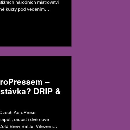
tižních národních mistrovství
né kurzy pod vedením
eroPressem –
astávka? DRIP &
! Czech AeroPress
apětí, radost i dvě nové
Cold Brew Battle. Vítězem