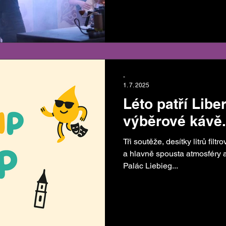
AeroPressu se stal Adam Šk
reprezentovat na světovém fi
pokračuje – v září se potkáme
festivalu DRIP & SIP plného f
soutěží.
-
1. 7. 2025
Léto patří Libe
výběrové kávě.
Tři soutěže, desítky litrů filt
a hlavně spousta atmosféry a 
Palác Liebieg...