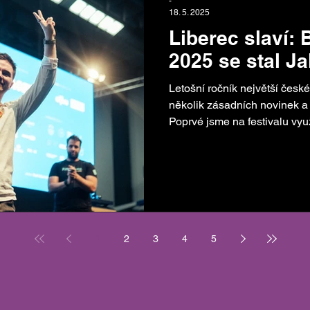
-
18. 5. 2025
Liberec slaví: 
2025 se stal J
Letošní ročník největší české
několik zásadních novinek 
Poprvé jsme na festivalu využi
1
2
3
4
5