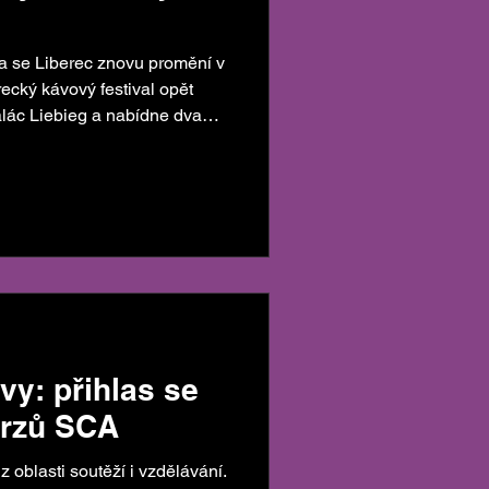
í v
ký kávový festival opět
eg a nabídne dva
race a setkávání. Veškeré
 praktické detaily najdete na
vovy.cz Národní kávové
sou hned dvě prestižní národní
 v přípravě
 Art Cham
vy: přihlas se
urzů SCA
 oblasti soutěží i vzdělávání.