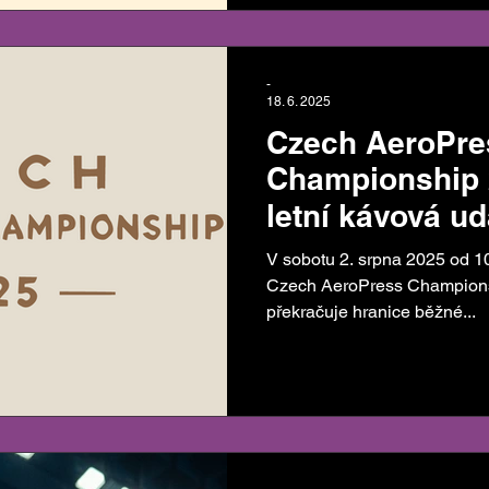
-
18. 6. 2025
Czech AeroPre
Championship 2
letní kávová ud
V sobotu 2. srpna 2025 od 10:00 se v Ostravě o
Czech AeroPress Championshi
překračuje hranice běžné...