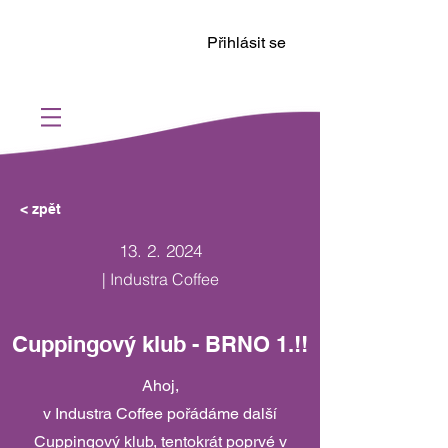
Přihlásit se
< zpět
13. 2. 2024
| Industra Coffee
Cuppingový klub - BRNO 1.!!
Ahoj,
v Industra Coffee pořádáme další
Cuppingový klub, tentokrát poprvé v