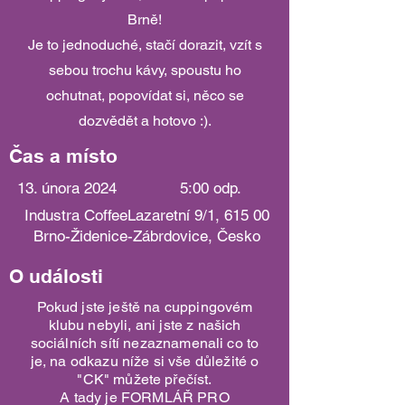
Brně!
Je to jednoduché, stačí dorazit, vzít s
sebou trochu kávy, spoustu ho
ochutnat, popovídat si, něco se
dozvědět a hotovo :).
Čas a místo
13. února 2024
5:00 odp.
Industra CoffeeLazaretní 9/1, 615 00
Brno-Židenice-Zábrdovice, Česko
O události
Pokud jste ještě na cuppingovém
klubu nebyli, ani jste z našich
sociálních sítí nezaznamenali co to
je, na odkazu níže si vše důležité o
"CK" můžete přečíst.
A tady je FORMLÁŘ PRO