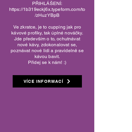
PŘIHLÁŠENÍ:
https://1b319eckj6x.typeform.com/to
/zHuzYBpB
Ve zkratce, je to cupping jak pro
kávové profíky, tak úplné nováčky.
Jde především o to, ochutnávat
nové kávy, zdokonalovat se,
poznávat nové lidi a pravidelně se
kávou bavit.
Přidej se k nám! :)
VÍCE INFORMACÍ