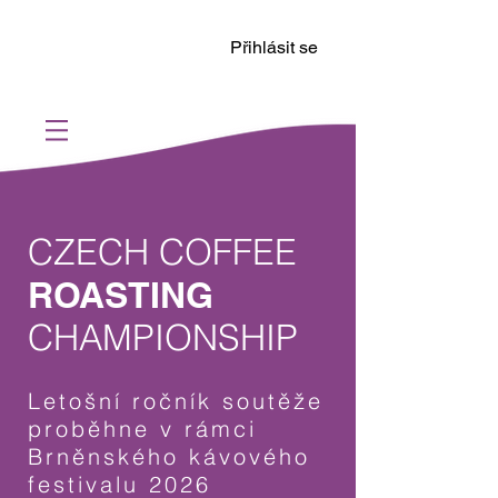
Přihlásit se
CZECH COFFEE
ROASTING
CHAMPIONSHIP
Letošní ročník soutěže
proběhne v rámci
Brněnského kávového
festivalu 2026