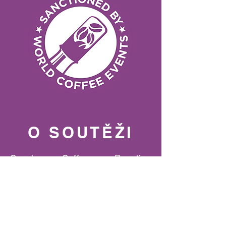
O SOUTĚŽI
Czech Coffee Roasting
Championship je prestižní soutěž
zaměřená na umění pražení kávy,
která se každoročně koná pod
záštitou SCA Czech Republic.