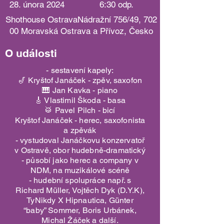
28. února 2024
6:30 odp.
Shothouse OstravaNádražní 756/49, 702
00 Moravská Ostrava a Přívoz, Česko
O události
- sestavení kapely:
🎷 Kryštof Janáček - zpěv, saxofon
🎹 Jan Kavka - piano
🎸 Vlastimil Škoda - basa
🥁 Pavel Pilch - bicí
Kryštof Janáček - herec, saxofonista
a zpěvák
- vystudoval Janáčkovu konzervatoř
v Ostravě, obor hudebně-dramatický
- působí jako herec a company v
NDM, na muzikálové scéně
- hudební spolupráce např. s
Richard Müller, Vojtěch Dyk (D.Y.K),
TyNikdy X Hipnautica, Günter
“baby” Sommer, Boris Urbánek,
Michal Žáček a další.