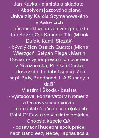
Jan Kavka - pianista a skladatel
- Absolvent jazzového piana
Univerzity Karola Szymanowského
v Katovicích
- působí aktuálně ve svém projektu
Jan Kavka Q a Kahoma Trio (Marek
Dufek, Kamil Slezák)
- bývalý člen Ostrich Quartet (Michal
Wierzgoń, Štěpán Flagar, Martin
Kocián) - výhra prestižních ocenění
z Nizozemska, Polska i Česka
- dosavadní hudební spolupráce
např. Buty, Bandband, L.A Sunday a
další
Vlastimil Škoda - basista
- vystudoval konzervatoř v Kroměříži
a Ostravskou univerzitu
- momentálně působí v projektech
Point Of Few a ve vlastním projektu
Chops a kapele QAI
- dosavadní hudební spolupráce:
např. Bandjeez, Nebe, Hipnautica a