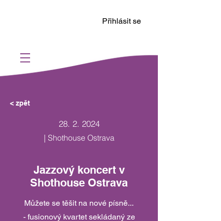
Přihlásit se
< zpět
28. 2. 2024
| Shothouse Ostrava
Jazzový koncert v
Shothouse Ostrava
Můžete se těšit na nové písně...
- fusionový kvartet sekládaný ze