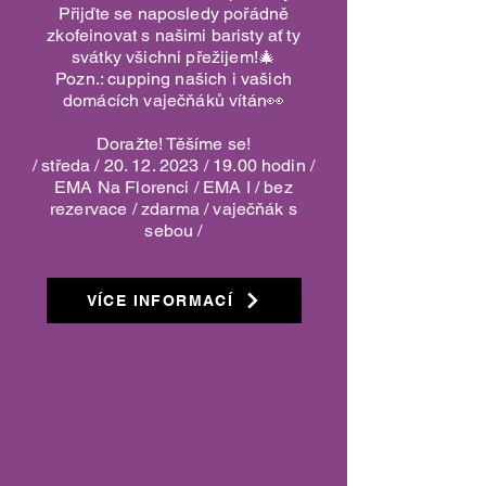
Přijďte se naposledy pořádně
zkofeinovat s našimi baristy ať ty
svátky všichni přežijem!🎄
Pozn.: cupping našich i vašich
domácích vaječňáků vítán👀
Doražte! Těšíme se!
/ středa /
20. 12. 2023
/ 19.00 hodin /
EMA Na Florenci / EMA I / bez
rezervace / zdarma / vaječňák s
sebou /
VÍCE INFORMACÍ