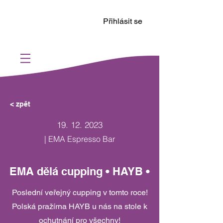
Přihlásit se
< zpět
19. 12. 2023
| EMA Espresso Bar
EMA dělá cupping • HAYB •
Poslední veřejný cupping v tomto roce!
Polská pražírna HAYB u nás na stole k
ochutnání pro všechny!