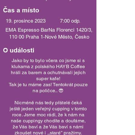
Čas a místo
19. prosince 2023
7:00 odp.
EMA Espresso BarNa Florenci 1420/3,
110 00 Praha 1-Nové Město, Česko
O události
Jako by to bylo včera co jsme si s
klukama z polského HAYB Coffee
hráli za barem a ochutnávali jejich
super kafe!
Tak je tu máme zas! Tentokrát pouze
na poličce.. 😎
Nicméně nás tedy přátelé čeká
ještě jeden veřejný cupping v tomto
roce. Jsme moc rádi, že k nám na
naše cuppingy chodíte a doufáme,
že Vás baví a že Vás baví s námi
zkoušet nové i ,,staré’’ pražírny.