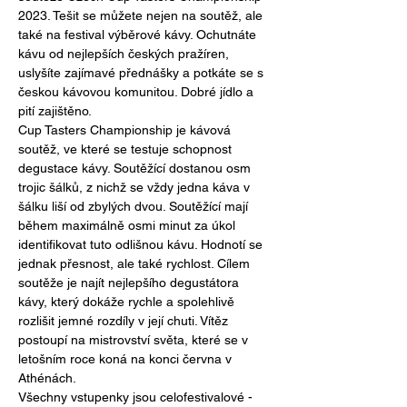
2023. Tešit se můžete nejen na soutěž, ale 
také na festival výběrové kávy. Ochutnáte 
kávu od nejlepších českých pražíren, 
uslyšíte zajímavé přednášky a potkáte se s 
českou kávovou komunitou. Dobré jídlo a 
pití zajištěno. 
Cup Tasters Championship je kávová 
soutěž, ve které se testuje schopnost 
degustace kávy. Soutěžící dostanou osm 
trojic šálků, z nichž se vždy jedna káva v 
šálku liší od zbylých dvou. Soutěžící mají 
během maximálně osmi minut za úkol 
identifikovat tuto odlišnou kávu. Hodnotí se 
jednak přesnost, ale také rychlost. Cílem 
soutěže je najít nejlepšího degustátora 
kávy, který dokáže rychle a spolehlivě 
rozlišit jemné rozdíly v její chuti. Vítěz 
postoupí na mistrovství světa, které se v 
letošním roce koná na konci června v 
Athénách.
Všechny vstupenky jsou celofestivalové - 