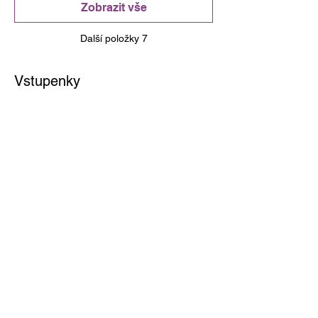
Zobrazit vše
Další položky 7
Vstupenky
Prodej skončil
Typ vstupenky
Celofestivalová vstupenka
Více informací
Cena
0,00 Kč