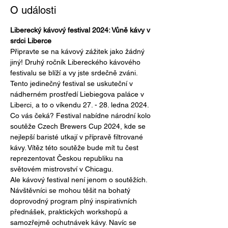
O události
Liberecký kávový festival 2024: Vůně kávy v 
srdci Liberce
Připravte se na kávový zážitek jako žádný 
jiný! Druhý ročník Libereckého kávového 
festivalu se blíží a vy jste srdečně zváni. 
Tento jedinečný festival se uskuteční v 
nádherném prostředí Liebiegova paláce v 
Liberci, a to o víkendu 27. - 28. ledna 2024.
Co vás čeká? Festival nabídne národní kolo 
soutěže Czech Brewers Cup 2024, kde se 
nejlepší baristé utkají v přípravě filtrované 
kávy. Vítěz této soutěže bude mít tu čest 
reprezentovat Českou republiku na 
světovém mistrovství v Chicagu.
Ale kávový festival není jenom o soutěžích. 
Návštěvníci se mohou těšit na bohatý 
doprovodný program plný inspirativních 
přednášek, praktických workshopů a 
samozřejmě ochutnávek kávy. Navíc se 