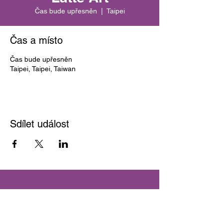
Čas bude upřesněn
  |  
Taipei
Čas a místo
Čas bude upřesněn
Taipei, Taipei, Taiwan
Sdílet událost
SCA Czech Republic z.s.