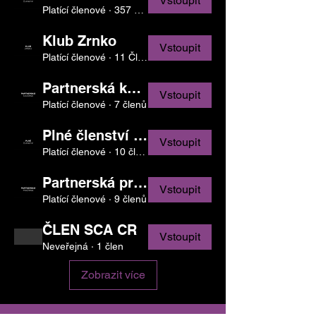
Vstoupit
Platící členové
·
357 Členové
Klub Zrnko
Vstoupit
Platící členové
·
11 Členové
Partnerská kavárna
Vstoupit
Platící členové
·
7 členů
Plné členství SCA CR
Vstoupit
Platící členové
·
10 členů
Partnerská pražírna
Vstoupit
Platící členové
·
9 členů
ČLEN SCA CR
Vstoupit
Neveřejná
·
1 člen
Zobrazit více