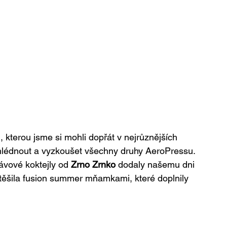
 kterou jsme si mohli dopřát v nejrůznějších 
ohlédnout a vyzkoušet všechny druhy AeroPressu. 
ávové koktejly od 
Zrno Zrnko
 dodaly našemu dni 
těšila fusion summer mňamkami, které doplnily 