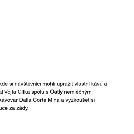
 kde si návštěvníci mohli upražit vlastní kávu a 
l Vojta Cífka spolu s 
Oatly
 nemléčným 
kávovar Dalla Corte Mina a vyzkoušet si 
uce za zády.  