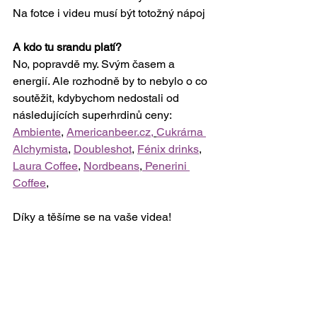
Na fotce i videu musí být totožný nápoj
A kdo tu srandu platí?
No, popravdě my. Svým časem a 
energií. Ale rozhodně by to nebylo o co 
soutěžit, kdybychom nedostali od 
následujících superhrdinů ceny: 
Ambiente
, 
Americanbeer.cz,
Cukrárna 
Alchymista
, 
Doubleshot
, 
Fénix drinks
, 
Laura Coffee
, 
Nordbeans
,
 Penerini 
Coffee
, 
Díky a těšíme se na vaše videa!
SCA
Soutěže