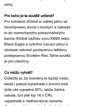
ceny.
Pro koho je ta soutěž určená?
Pro kohokoli. Klidně si udělej pěnu ve 
frenchpressu doma v kuchyni a nakresli 
to do rozmíchanýho potravinářskýho 
bariva. Klidně nažhav svou KB90 nebo 
Black Eagla a vyšvihni luxusní pěnu a 
obrázek nakresli pozlacenou lattiérou 
podepsanou Scottem Rao. Tahle soutěž 
je pro všechny.  
Co můžu vyhrát?
Důležitý je, že oceněný je každý místo, 
takže i pokud vypadnete v prvním kole 
(kde vás vypadne 50%, takže žádná 
ostuda, furt jste top 16 v ČR), 
vypadnete s nádhernejma cenama. 