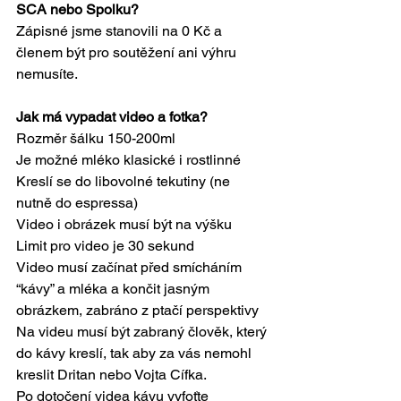
SCA nebo Spolku? 
Zápisné jsme stanovili na 0 Kč a 
členem být pro soutěžení ani výhru 
nemusíte.
Jak má vypadat video a fotka?
Rozměr šálku 150-200ml
Je možné mléko klasické i rostlinné 
Kreslí se do libovolné tekutiny (ne 
nutně do espressa)
Video i obrázek musí být na výšku
Limit pro video je 30 sekund
Video musí začínat před smícháním 
“kávy” a mléka a končit jasným 
obrázkem, zabráno z ptačí perspektivy
Na videu musí být zabraný člověk, který 
do kávy kreslí, tak aby za vás nemohl 
kreslit Dritan nebo Vojta Cífka.
Po dotočení videa kávu vyfoťte