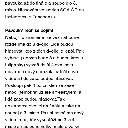
pavouka až do finále a souboje o 3. 
místo. Hlasování ve stories SCA ČR na 
Instagramu a Facebooku.
Pavouk? Těch se bojím!
Neboj! To znamená, že vás náhodně 
rozdělíme do 8 dvojic. Lidé budou 
hlasovat, kdo z těch dvojic je lepší. Pak 
výherci (kterých bude 8 a budou kreslit 
tulipánky) vytvoří další 4 dvojice a 
dostanou nový obrázek, natočí nové 
video a lidé zase budou hlasovat. 
Postoupí pak 4 borci, kteří se zase 
natočí (tentokrát už ale s freestylem) a 
lidé zase budou hlasovat. Tak 
dostaneme dvojici na finále a také na 
souboj o 3. místo. Pak si natočíme nový 
videa, a nejdřív vysoutěžíme 3. a 4. 
místo a následně velký finále o velký 