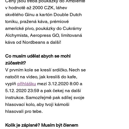
Ceny jsou třeba poukázky do Ambiente 
v hodnotě až 2000 CZK, láhev 
skvělého Ginu a kartón Double Dutch 
toniku, pražená káva, prémiové 
americké pivo, poukázky do Cukrárny 
Alchymista, Aeropress GO, limitovaná 
káva od Nordbeans a další! 
Co musím udělat abych se mohl 
zúčastnit?
V prvním kole se kreslí srdíčko. Nech se 
natočit na video, jak kreslíš do kafe, 
vyplň 
přihlášku
 mezi 3.12.2020 8:00 a 
5.12. 2020 23:59 a pak čekej na další 
instrukce. Samozřejmě pak sdílej svoje 
hlasovací kolo, aby tvoji kámoši 
hlasovali pro tebe.
Kolik je zápisné? Musím být členem 