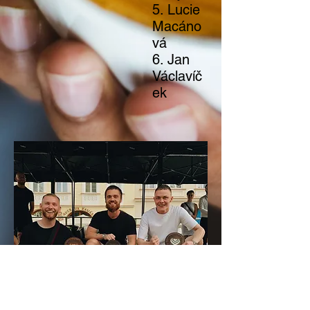
5. Lucie
Macáno
vá
6. Jan
Václavíč
ek