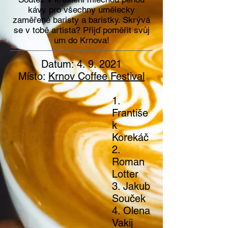
kávy pro všechny umělecky
zaměřené baristy a baristky. Skrývá
se v tobě artista? Přijď poměřit svůj
um do Krnova!
Datum: 4. 9. 2021
Místo:
Krnov Coffee Festival
1.
Františe
k
Korekáč
2.
Roman
Lotter
3. Jakub
Souček
4. Olena
Vakij