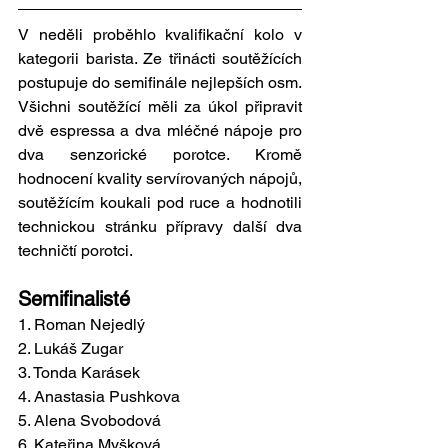
V neděli proběhlo kvalifikační kolo v 
kategorii barista. Ze třinácti soutěžících 
postupuje do semifinále nejlepších osm. 
Všichni soutěžící měli za úkol připravit 
dvě espressa a dva mléčné nápoje pro 
dva senzorické porotce. Kromě 
hodnocení kvality servírovaných nápojů, 
soutěžícím koukali pod ruce a hodnotili 
technickou stránku přípravy další dva 
techničtí porotci.
Semifinalisté
1. Roman Nejedlý
2. Lukáš Zugar
3. Tonda Karásek
4. Anastasia Pushkova
5. Alena Svobodová
6. Kateřina Myšková