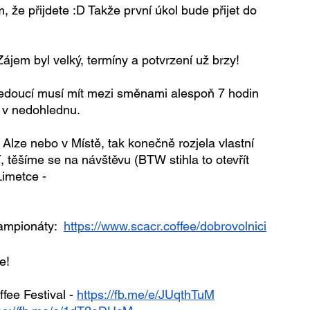
že přijdete :D Takže první úkol bude přijet do 
Zájem byl velký, termíny a potvrzení už brzy!
vedoucí musí mít mezi směnami alespoň 7 hodin 
 v nedohlednu.
 Alze nebo v Místě, tak konečně rozjela vlastní 
, těšíme se na návštěvu (BTW stihla to otevřít 
Limetce - 
mpionáty:  
https://www.scacr.coffee/dobrovolnici
e!
ee Festival - 
https://fb.me/e/JUqthTuM