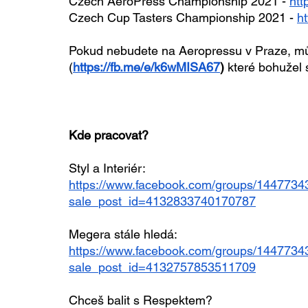
Czech AeroPress Championship 2021 - 
htt
Czech Cup Tasters Championship 2021 - 
h
Pokud nebudete na Aeropressu v Praze, můž
(
https://fb.me/e/k6wMISA67
)
 které bohužel 
Kde pracovat?
Styl a Interiér: 
https://www.facebook.com/groups/144773
sale_post_id=4132833740170787
Megera stále hledá: 
https://www.facebook.com/groups/144773
sale_post_id=4132757853511709
Chceš balit s Respektem? 