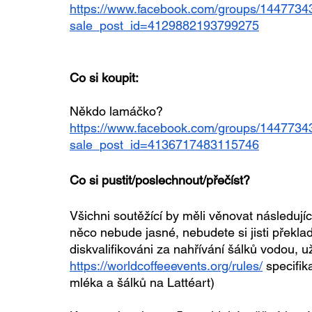
https://www.facebook.com/groups/144773
sale_post_id=4129882193799275
Co si koupit:
Někdo lamáčko? 
https://www.facebook.com/groups/144773
sale_post_id=4136717483115746
Co si pustit/poslechnout/přečíst?
Všichni soutěžící by měli věnovat následují
něco nebude jasné, nebudete si jisti překla
diskvalifikováni za nahřívání šálků vodou, 
https://worldcoffeeevents.org/rules/
 specifi
mléka a šálků na Lattéart) 