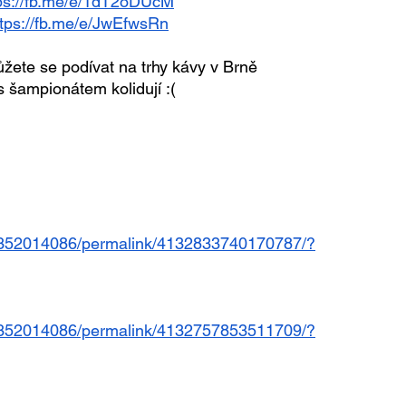
ps://fb.me/e/1dT2oDUcM
ttps://fb.me/e/JwEfwsRn
ete se podívat na trhy kávy v Brně 
s šampionátem kolidují :(
4352014086/permalink/4132833740170787/?
4352014086/permalink/4132757853511709/?