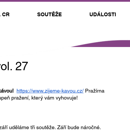
 CR
SOUTĚŽE
UDÁLOSTI
ol. 27
kávou!
https://www.zijeme-kavou.cz/
 Pražírna 
tupeň pražení, který vám vyhovuje!
áří uděláme tři soutěže. Září bude náročné. 