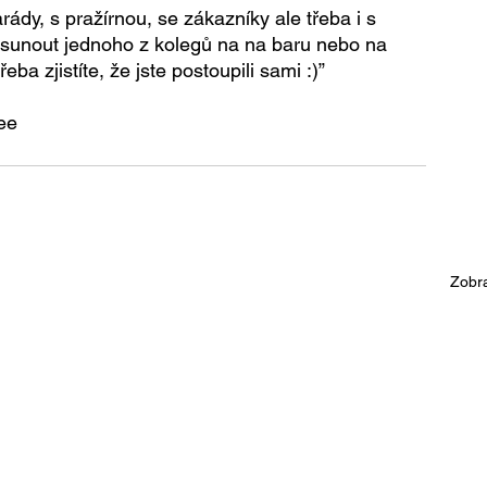
ády, s pražírnou, se zákazníky ale třeba i s 
posunout jednoho z kolegů na na baru nebo na 
ba zjistíte, že jste postoupili sami :)”
ee 
Zobra
S