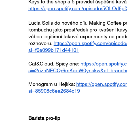
Keys to the shop a 5 pravidel úspěšné kavá
https://open.spotify.com/episode/5OLOd
Lucia Solis do nového dílu Making Coffee po
kombuchu jako prostředek pro kvašení kávy. Ja
vůbec legitimní takové experimenty od prod
rozhovoru. 
https://open.spotify.com/epis
si=f0e099b171d44101
Cat&Cloud. Spicy one: 
https://open.spoti
si=2rizhNFCQr6mKaoW0ynskw&dl_branch
Monogram u Hejlíka: 
https://open.spotify
si=85908c6ee2684c19
Barista pro-tip