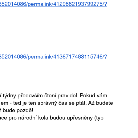
4352014086/permalink/4129882193799275/?
4352014086/permalink/4136717483115746/?
cí týdny především čtení pravidel. Pokud vám 
dem - teď je ten správný čas se ptát. Až budete 
už bude pozdě! 
kace pro národní kola budou upřesněny (typ 