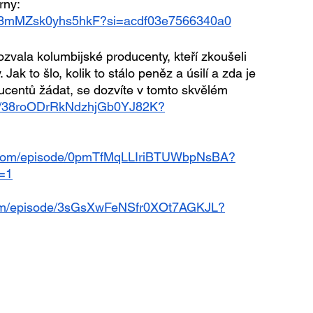
rny: 
8pf3mMZsk0yhs5hkF?si=acdf03e7566340a0
zvala kolumbijské producenty, kteří zkoušeli 
k to šlo, kolik to stálo peněz a úsilí a zda je 
ucentů žádat, se dozvíte v tomto skvělém 
ode/38roODrRkNdzhjGb0YJ82K?
fy.com/episode/0pmTfMqLLIriBTUWbpNsBA?
=1
.com/episode/3sGsXwFeNSfr0XOt7AGKJL?