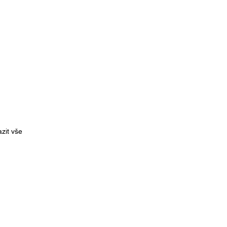
zit vše
CA Czech Republic z.s.
IČ: 07766114