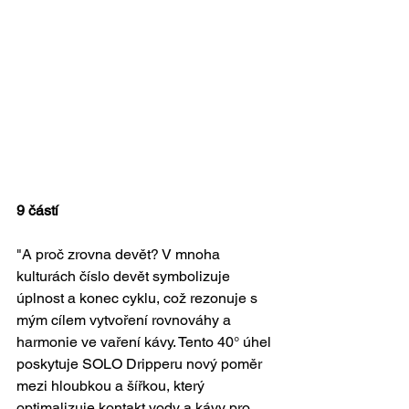
9 částí
"A proč zrovna devět? V mnoha 
kulturách číslo devět symbolizuje 
úplnost a konec cyklu, což rezonuje s 
mým cílem vytvoření rovnováhy a 
harmonie ve vaření kávy. Tento 40° úhel 
poskytuje SOLO Dripperu nový poměr 
mezi hloubkou a šířkou, který 
optimalizuje kontakt vody a kávy pro 