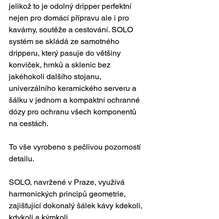
jelikož to je odolný dripper perfektní 
nejen pro domácí přípravu ale i pro 
kavárny, soutěže a cestování. SOLO 
systém se skládá ze samotného 
dripperu, který pasuje do většiny 
konviček, hrnků a sklenic bez 
jakéhokoli dalšího stojanu, 
univerzálního keramického serveru a 
šálku v jednom a kompaktní ochranné 
dózy pro ochranu všech komponentů 
na cestách. 
To vše vyrobeno s pečlivou pozorností 
detailu. 
SOLO, navržené v Praze, využívá 
harmonických principů geometrie, 
zajišťující dokonalý šálek kávy kdekoli, 
kdykoli a kýmkoli. 