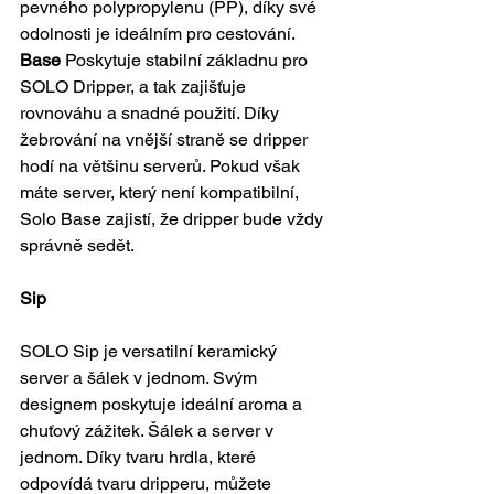
pevného polypropylenu (PP), díky své 
odolnosti je ideálním pro cestování. 
Base
 Poskytuje stabilní základnu pro 
SOLO Dripper, a tak zajišťuje 
rovnováhu a snadné použití. Díky 
žebrování na vnější straně se dripper 
hodí na většinu serverů. Pokud však 
máte server, který není kompatibilní, 
Solo Base zajistí, že dripper bude vždy 
správně sedět. 
Sip
SOLO Sip je versatilní keramický 
server a šálek v jednom. Svým 
designem poskytuje ideální aroma a 
chuťový zážitek. Šálek a server v 
jednom. Díky tvaru hrdla, které 
odpovídá tvaru dripperu, můžete 