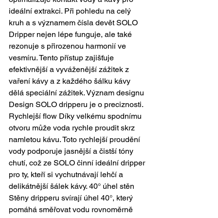
ideální extrakci. Při pohledu na celý 
kruh a s významem čísla devět SOLO 
Dripper nejen lépe funguje, ale také 
rezonuje s přirozenou harmonií ve 
vesmíru. Tento přístup zajišťuje 
efektivnější a vyváženější zážitek z 
vaření kávy a z každého šálku kávy 
dělá speciální zážitek. Význam designu 
Design SOLO dripperu je o preciznosti. 
Rychlejší flow Díky velkému spodnímu 
otvoru může voda rychle proudit skrz 
namletou kávu. Toto rychlejší proudění 
vody podporuje jasnější a čistší tóny 
chutí, což ze SOLO činní ideální dripper 
pro ty, kteří si vychutnávají lehčí a 
delikátnější šálek kávy. 40° úhel stěn 
Stěny dripperu svírají úhel 40°, který 
pomáhá směřovat vodu rovnoměrně 