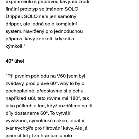
experimentů s přípravou kávy, se zrodil 
finální prototyp se jménem SOLO 
Dripper. SOLO není jen samotný 
dripper, ale jedná se o kompletní 
systém. Navržený pro jednoduchou 
přípravu kávy kdekoli, kdykoli a 
kýmkoli."
40° úhel
"Při prvním pohledu na V60 jsem byl 
zvědavý, proč právě 60°. Aby to bylo 
pochopitelné, představme si plochu, 
například stůl, tato rovina má 180°, tak 
jako půlkruh a ten, když rozdělíme na tři 
díly dostaneme 60°. To vytváří 
vyvážené, symetrické sekce, ideální 
tvar trychtýře pro filtrování kávy. Ale já 
jsem chtěl jít za hranice tohoto 