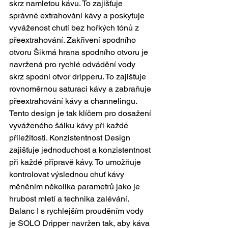
skrz namletou kávu. To zajišťuje 
správné extrahování kávy a poskytuje 
vyváženost chutí bez hořkých tónů z 
přeextrahování. Zakřivení spodního 
otvoru Šikmá hrana spodního otvoru je 
navržená pro rychlé odvádění vody 
skrz spodní otvor dripperu. To zajišťuje 
rovnoměrnou saturaci kávy a zabraňuje 
přeextrahování kávy a channelingu. 
Tento design je tak klíčem pro dosažení 
vyváženého šálku kávy při každé 
příležitosti. Konzistentnost Design 
zajišťuje jednoduchost a konzistentnost 
při každé přípravě kávy. To umožňuje 
kontrolovat výslednou chuť kávy 
měněním několika parametrů jako je 
hrubost mletí a technika zalévání. 
Balanc I s rychlejším prouděním vody 
je SOLO Dripper navržen tak, aby káva 