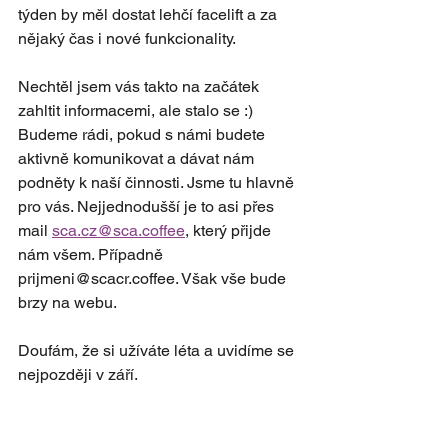
týden by měl dostat lehčí facelift a za 
nějaký čas i nové funkcionality. 
Nechtěl jsem vás takto na začátek 
zahltit informacemi, ale stalo se :)
Budeme rádi, pokud s námi budete 
aktivně komunikovat a dávat nám 
podněty k naší činnosti. Jsme tu hlavně 
pro vás. Nejjednodušší je to asi přes 
mail 
sca.cz@sca.coffee
, který přijde 
nám všem. Případně 
prijmeni@scacr.coffee. Však vše bude 
brzy na webu.
Doufám, že si užíváte léta a uvidíme se 
nejpozději v září. 
Za celý tým