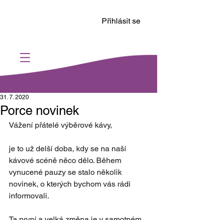
Přihlásit se
31. 7. 2020
Porce novinek
Vážení přátelé výběrové kávy, 
je to už delší doba, kdy se na naší 
kávové scéně něco dělo. Během 
vynucené pauzy se stalo několik 
novinek, o kterých bychom vás rádi 
informovali. 
Ta první a velká změna je v samotném 