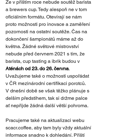
Že v příštím roce nebude soutěž barista 
a brewers cup. Tedy alespoň ne v tom 
oficiálním formátu. Otevírají se nám 
proto možnosti pro inovace a zaměření 
pozornosti na ostatní soutěže. Čas na 
dokončení šampionátů máme až do 
května. Žádné světové mistrovství 
nebude před červnem 2021 s tím, že 
barista, cup tasting a ibrik budou v 
Aténách od 23. do 26. června
.
Uvažujeme také o možnosti uspořádat 
v ČR mezinárodní certifikaci porotců. 
V dnešní době se však těžko plánuje s 
delším předstihem, tak si držme palce 
ať nepřijde žádná další větší pohroma. 
Pracujeme také na aktualizaci webu 
scacr.coffee, aby tam byly vždy aktuální 
informace snadno k dohledání. Příští 