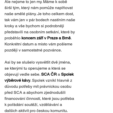
Ale nejsme to jen my. Máme k sobě 
širší tým, který nám pomůže naplňovat 
naše smělé plány. Je toho celkem dost, 
tak vám jen v pár bodech nastíním naše 
kroky a vše bychom si podrobněji 
představili na osobním setkání, které by 
proběhlo 
koncem září v Praze a Brně
. 
Konkrétní datum a místo vám pošleme 
později v samostatné pozvánce. 
Asi by se slušelo vysvětlit dvě jména, 
se kterými tu operujeme a která se 
objevují vedle sebe. 
SCA ČR
 a 
Spolek 
výběrové kávy
. Spolek vznikl hlavně z 
důvodu potřeby mít právnickou osobu 
před SCA a abychom zjednodušili 
financování činností, které jsou potřeba 
k pořádání soutěží, vzdělávání a 
dalších aktivit pro českou komunitu. 