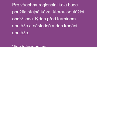
Pro všechny regionální kola bude
použita stejná káva, kterou soutěžící
obdrží cca. týden před termínem
soutěže a následně v den konání
soutěže.
Více informací na
webu: czechaeropress.coffee
Podmínky:
Soutěž probíhá podle platných
pravidel WAC. Registrací s těmito
pravidly souhlasíte. Každý soutěžící
se smí registrovat pouze do jednoho
regionálního kola, ve městě dle
vlastního výběru, nebo volné
kapacity soutěže. Registrační
poplatek je nevratný. Do 7. 8. 2023 je
možné registraci přenést na jinou