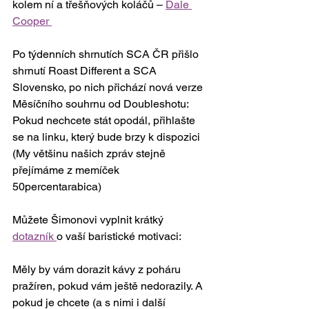
kolem ní a třešňových koláčů – 
Dale 
Cooper 
Po týdenních shrnutích SCA ČR přišlo 
shrnutí Roast Different a SCA 
Slovensko, po nich přichází nová verze 
Měsíčního souhrnu od Doubleshotu: 
Pokud nechcete stát opodál, přihlašte 
se na linku, který bude brzy k dispozici 
(My většinu našich zpráv stejně 
přejímáme z memíček 
50percentarabica)
Můžete Šimonovi vyplnit krátký 
dotazník 
o vaší baristické motivaci: 
Měly by vám dorazit kávy z poháru 
pražíren, pokud vám ještě nedorazily. A 
pokud je chcete (a s nimi i další 