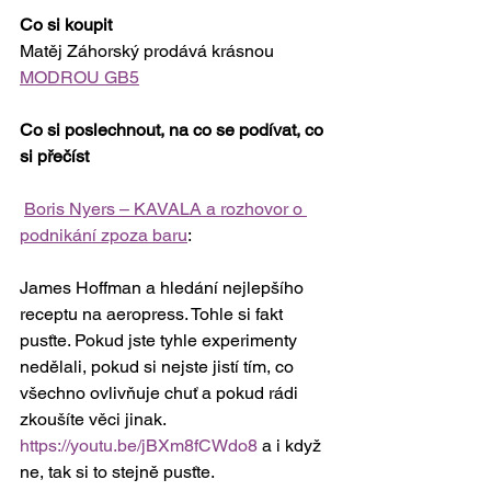
Co si koupit
Matěj Záhorský prodává krásnou 
MODROU GB5
Co si poslechnout, na co se podívat, co 
si přečíst
Boris Nyers – KAVALA a rozhovor o 
podnikání zpoza baru
: 
James Hoffman a hledání nejlepšího 
receptu na aeropress. Tohle si fakt 
pusťte. Pokud jste tyhle experimenty 
nedělali, pokud si nejste jistí tím, co 
všechno ovlivňuje chuť a pokud rádi 
zkoušíte věci jinak. 
https://youtu.be/jBXm8fCWdo8
 a i když 
ne, tak si to stejně pusťte. 