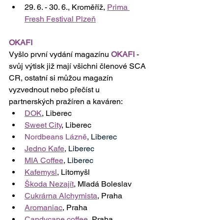
29. 6. - 30. 6., Kroměříž, 
Prima 
Fresh Festival Plzeň
OKAFI
Vyšlo první vydání magazínu 
OKAFI
 - 
svůj výtisk již mají všichni členové SCA 
CR, ostatní si můžou magazín 
vyzvednout nebo přečíst u 
partnerských pražíren a kaváren:
DOK
, Liberec
Sweet City
, Liberec
Nordbeans Lázně
, Liberec
Jedno Kafe
, Liberec
MIA Coffee
, Liberec
Kafemysl
, Litomyšl 
Škoda Nezajít
, Mladá Boleslav
Cukrárna Alchymista
, Praha
Aromaniac
, Praha
Candycane coffee
, Praha