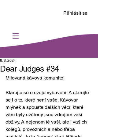
Přihlásit se
6. 3. 2024
Dear Judges #34
Milovaná kávová komunito!
Starejte se o svoje vybavení. A starejte 
se i o to, které není vaše. Kávovar, 
mlýnek a spousta dalších věcí, které 
vám byly svěřeny jsou zdrojem vaší 
obživy. A nejenom té vaší, ale i vašich 
kolegů, provozních a nebo třeba 
majitelů. Je to "jenom" stroj. Přijede 