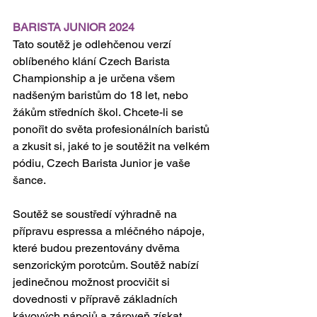
BARISTA JUNIOR 2024
Tato soutěž je odlehčenou verzí 
oblíbeného klání Czech Barista 
Championship a je určena všem 
nadšeným baristům do 18 let, nebo 
žákům středních škol. Chcete-li se 
ponořit do světa profesionálních baristů 
a zkusit si, jaké to je soutěžit na velkém 
pódiu, Czech Barista Junior je vaše 
šance.
Soutěž se soustředí výhradně na 
přípravu espressa a mléčného nápoje, 
které budou prezentovány dvěma 
senzorickým porotcům. Soutěž nabízí 
jedinečnou možnost procvičit si 
dovednosti v přípravě základních 
kávových nápojů a zároveň získat 