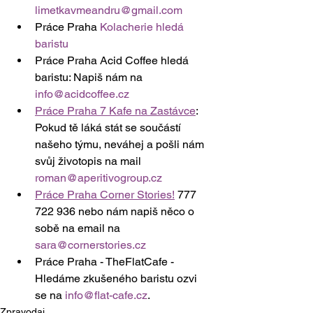
limetkavmeandru@gmail.com
Práce Praha 
Kolacherie hledá 
baristu
Práce Praha Acid Coffee hledá 
baristu: Napiš nám na 
info@acidcoffee.cz
Práce Praha 7 Kafe na Zastávce
: 
Pokud tě láká stát se součástí 
našeho týmu, neváhej a pošli nám 
svůj životopis na mail 
roman@aperitivogroup.cz
Práce Praha Corner Stories!
 777 
722 936 nebo nám napiš něco o 
sobě na email na 
sara@cornerstories.cz
Práce Praha - TheFlatCafe -  
Hledáme zkušeného baristu ozvi 
se na 
info@flat-cafe.cz
.
Zpravodaj