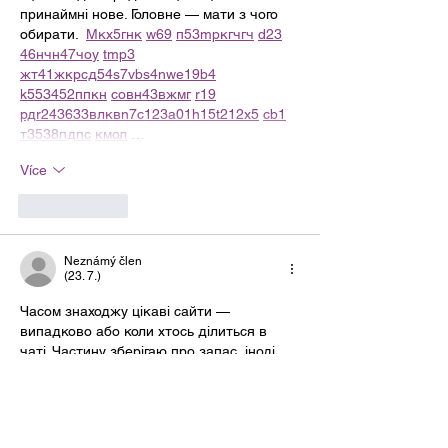
принаймні нове. Головне — мати з чого 
обирати.  
М
к
х
5
г
нк
w69
п
53
mp
кг
чг
ч
d23
46
н
чн
47
чо
у
tmp3
жт
41
ж
кр
сд
54
s7
vb
s4
nw
e19
b4
k55
34
52
пп
кн
с
о
вн
43
вж
мг
r19
рд
r24
36
33
вл
кв
n7
c123
a01
h15
t21
2x5
cb1
т
35
38
пд
пс
км
ол
 …
Více
To se mi líbí
Neznámý člen
(23. 7.)
Часом знаходжу цікаві сайти — 
випадково або коли хтось ділиться в 
чаті. Частину зберігаю про запас, іноді 
повертаюсь до них при нагоді. Тут є різне 
— новини, блоги, локальні стрічки чи 
просто незвичні штуки. Деякі 
переглядаю рідко, деякі — коли 