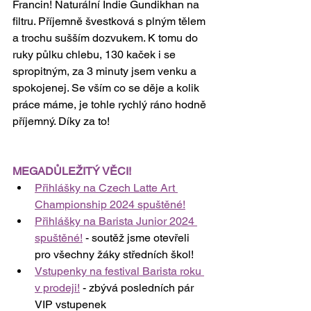
Francin! Naturální Indie Gundikhan na 
filtru. Příjemně švestková s plným tělem 
a trochu sušším dozvukem. K tomu do 
ruky půlku chlebu, 130 kaček i se 
spropitným, za 3 minuty jsem venku a 
spokojenej. Se vším co se děje a kolik 
práce máme, je tohle rychlý ráno hodně 
příjemný. Díky za to! 
MEGADŮLEŽITÝ VĚCI!
Přihlášky na Czech Latte Art 
Championship 2024 spuštěné!
Přihlášky na Barista Junior 2024 
spuštěné!
 - soutěž jsme otevřeli 
pro všechny žáky středních škol!
Vstupenky na festival Barista roku 
v prodeji!
 - zbývá posledních pár 
VIP vstupenek