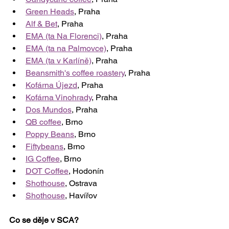
Green Heads
, Praha
Alf & Bet
, Praha
EMA (ta Na Florenci)
, Praha
EMA (ta na Palmovce)
, Praha
EMA (ta v Karlíně)
, Praha
Beansmith's coffee roastery
, Praha
Kofárna Újezd
, Praha
Kofárna Vinohrady
, Praha
Dos Mundos
, Praha
QB coffee
, Brno
Poppy Beans
, Brno
Fiftybeans
, Brno
IG Coffee
, Brno
DOT Coffee
, Hodonín
Shothouse
, Ostrava
Shothouse
, Havířov
Co se děje v SCA?