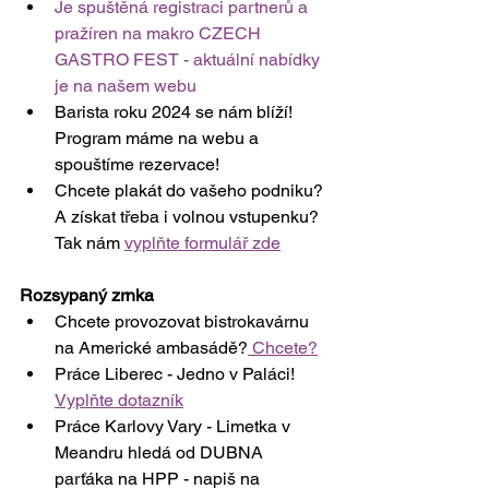
Je spuštěná registraci partnerů a 
pražíren na makro CZECH 
GASTRO FEST - aktuální nabídky 
je na našem webu
Barista roku 2024 se nám blíží! 
Program máme na webu a 
spouštíme rezervace!
Chcete plakát do vašeho podniku? 
A získat třeba i volnou vstupenku? 
Tak nám 
vyplňte formulář zde
Rozsypaný zrnka
Chcete provozovat bistrokavárnu 
na Americké ambasádě?
 Chcete?
Práce Liberec - Jedno v Paláci! 
Vyplňte dotazník
Práce Karlovy Vary - Limetka v 
Meandru hledá od DUBNA 
parťáka na HPP - napiš na 