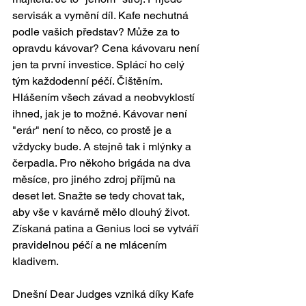
servisák a vymění díl. Kafe nechutná 
podle vašich představ? Může za to 
opravdu kávovar? Cena kávovaru není 
jen ta první investice. Splácí ho celý 
tým každodenní péčí. Čištěním. 
Hlášením všech závad a neobvyklostí 
ihned, jak je to možné. Kávovar není 
"erár" není to něco, co prostě je a 
vždycky bude. A stejně tak i mlýnky a 
čerpadla. Pro někoho brigáda na dva 
měsíce, pro jiného zdroj příjmů na 
deset let. Snažte se tedy chovat tak, 
aby vše v kavárně mělo dlouhý život. 
Získaná patina a Genius loci se vytváří 
pravidelnou péčí a ne mlácením 
kladivem. 
Dnešní Dear Judges vzniká díky Kafe 