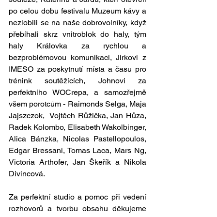
po celou dobu festivalu Muzeum kávy a 
nezlobili se na naše dobrovolníky, když 
přebíhali skrz vnitroblok do haly, tým 
haly Královka za rychlou a 
bezproblémovou komunikaci, Jirkovi z 
IMESO za poskytnutí místa a času pro 
trénink soutěžících, Johnovi za 
perfektního WOCrepa, a samozřejmě 
všem porotcům - Raimonds Selga, Maja 
Jajszczok,  Vojtěch Růžička, Jan Hůza, 
Radek Kolombo, Elisabeth Wakolbinger, 
Alica Bánzka, Nicolas Pastellopoulos, 
Edgar Bressani, Tomas Laca, Mars Ng, 
Victoria Arthofer, Jan Škeřík a Nikola 
Divincová.
Za perfektní studio a pomoc při vedení 
rozhovorů a tvorbu obsahu děkujeme 