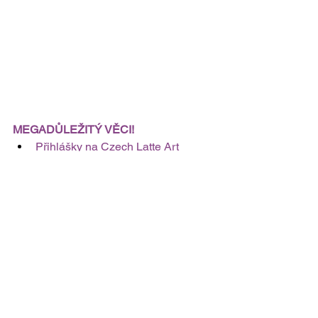
MEGADŮLEŽITÝ VĚCI!
Přihlášky na Czech Latte Art 
Championship 2024
 - jen do 31. 3. 
2024!
Přihlášky na Barista Junior 2024 
spuštěné!
 - jen do 31. 3. 2024!
Je spuštěná registraci partnerů a 
pražíren na makro CZECH 
GASTRO FEST - 
aktuální nabídka 
je na našem webu
Co se uděje za akce?