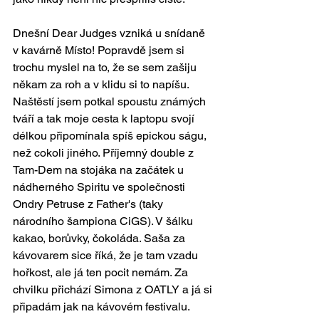
Dnešní Dear Judges vzniká u snídaně 
v kavárně Místo! Popravdě jsem si 
trochu myslel na to, že se sem zašiju 
někam za roh a v klidu si to napíšu. 
Naštěstí jsem potkal spoustu známých 
tváří a tak moje cesta k laptopu svojí 
délkou připomínala spíš epickou ságu, 
než cokoli jiného. Příjemný double z 
Tam-Dem na stojáka na začátek u 
nádherného Spiritu ve společnosti 
Ondry Petruse z Father's (taky 
národního šampiona CiGS). V šálku 
kakao, borůvky, čokoláda. Saša za 
kávovarem sice říká, že je tam vzadu 
hořkost, ale já ten pocit nemám. Za 
chvilku přichází Simona z OATLY a já si 
připadám jak na kávovém festivalu. 