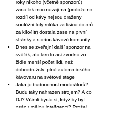
roky nikoho (včetně sponzorů) 
zase tak moc nezajímá (protože na 
rozdíl od kávy nejsou draženy 
soutěžní loty mléka za tisíce dolarů 
za kilo/litr) dostala zase na první 
stránky a stories kávové komunity.
Dnes se zveřejní další sponzor na 
svěťák, ale tam to asi zvedne ze 
židle menší počet lidí, než 
dobrodružství plně automatického 
kávovaru na světové stage
Jaká je budoucnost moderátorů? 
Budu taky nahrazen strojem? A co 
DJ? Všimli byste si, když by byl 
psán umělou inteligencí? Prošel 
by Turingovým testem?
Rozhovor s Jardou Tučkem z 
Doubleshotu na Forbes
Pokud byste chtěli kávovar jako 