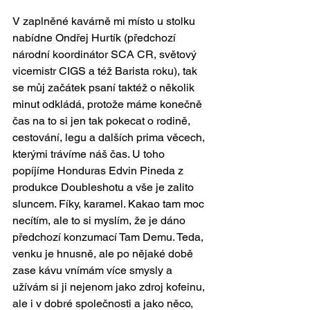
V zaplněné kavárně mi místo u stolku 
nabídne Ondřej Hurtík (předchozí 
národní koordinátor SCA CR, světový 
vicemistr CIGS a též Barista roku), tak 
se můj začátek psaní taktéž o několik 
minut odkládá, protože máme konečně 
čas na to si jen tak pokecat o rodině, 
cestování, legu a dalších prima věcech, 
kterými trávíme náš čas. U toho 
popíjíme Honduras Edvin Pineda z 
produkce Doubleshotu a vše je zalito 
sluncem. Fíky, karamel. Kakao tam moc 
necítím, ale to si myslím, že je dáno 
předchozí konzumací Tam Demu. Teda, 
venku je hnusně, ale po nějaké době 
zase kávu vnímám více smysly a 
užívám si ji nejenom jako zdroj kofeinu, 
ale i v dobré společnosti a jako něco, 