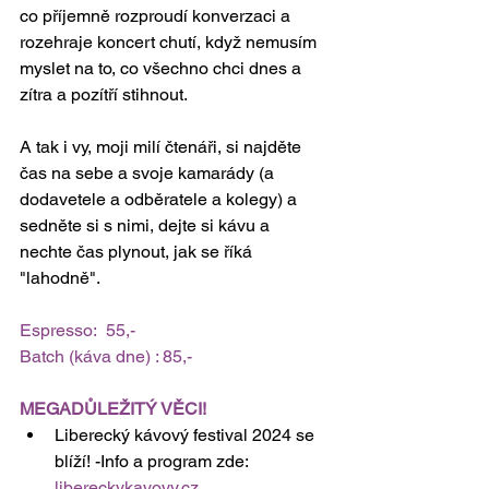
co příjemně rozproudí konverzaci a 
rozehraje koncert chutí, když nemusím 
myslet na to, co všechno chci dnes a 
zítra a pozítří stihnout. 
A tak i vy, moji milí čtenáři, si najděte 
čas na sebe a svoje kamarády (a 
dodavetele a odběratele a kolegy) a 
sedněte si s nimi, dejte si kávu a 
nechte čas plynout, jak se říká 
"lahodně".
Espresso:  55,-
Batch (káva dne) : 85,-
MEGADŮLEŽITÝ VĚCI!
Liberecký kávový festival 2024 se 
blíží! -Info a program zde: 
libereckykavovy.cz