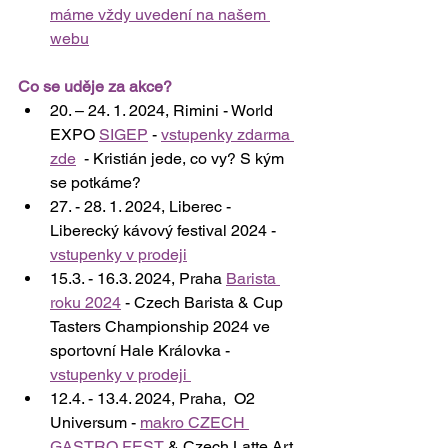
máme vždy uvedení na našem 
webu
Co se uděje za akce?
20. – 24. 1. 2024, Rimini - World 
EXPO 
SIGEP
 - 
vstupenky zdarma 
zde
  - Kristián jede, co vy? S kým 
se potkáme?
27. - 28. 1. 2024, Liberec - 
Liberecký kávový festival 2024 - 
vstupenky v prodeji
15.3. - 16.3. 2024, Praha 
Barista 
roku 2024
 - Czech Barista & Cup 
Tasters Championship 2024 ve 
sportovní Hale Královka - 
vstupenky v prodeji 
12.4. - 13.4. 2024, Praha,  O2 
Universum - 
makro CZECH 
GASTRO FEST
 & Czech Latte Art 