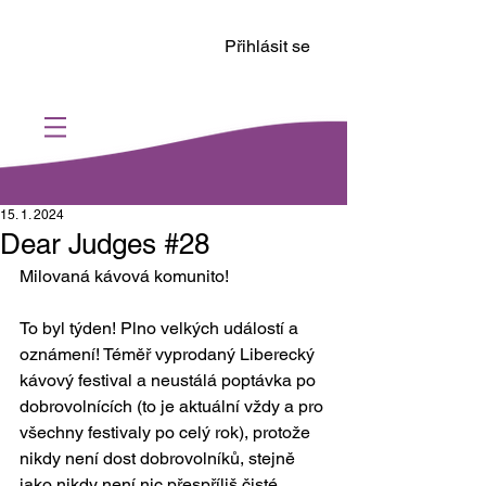
Přihlásit se
15. 1. 2024
Dear Judges #28
Milovaná kávová komunito! 
To byl týden! Plno velkých událostí a 
oznámení! Téměř vyprodaný Liberecký 
kávový festival a neustálá poptávka po 
dobrovolnících (to je aktuální vždy a pro 
všechny festivaly po celý rok), protože 
nikdy není dost dobrovolníků, stejně 
jako nikdy není nic přespříliš čisté.