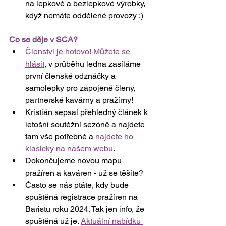
na lepkové a bezlepkové výrobky, 
když nemáte oddělené provozy :)
Co se děje v SCA?
Členství je hotovo! Můžete se 
hlásit
, v průběhu ledna zasíláme 
první členské odznáčky a 
samolepky pro zapojené členy, 
partnerské kavárny a pražírny!
Kristián sepsal přehledný článek k 
letošní soutěžní sezóně a najdete 
tam vše potřebné a 
najdete ho 
klasicky na našem webu
.
Dokončujeme novou mapu 
pražíren a kaváren - už se těšíte?
Často se nás ptáte, kdy bude 
spuštěná registrace pražíren na 
Baristu roku 2024. Tak jen info, že 
spuštěná už je. 
Aktuální nabídku 